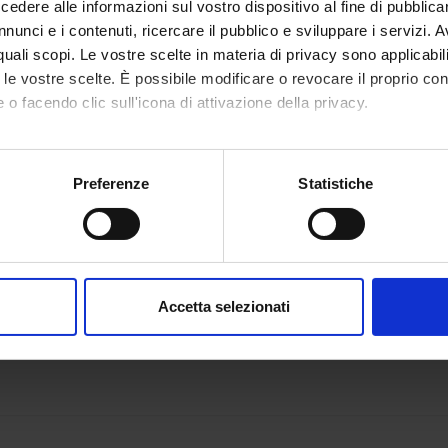
ia via mail e anche tramite l'app Univr.
dere alle informazioni sul vostro dispositivo al fine di pubblica
nunci e i contenuti, ricercare il pubblico e sviluppare i servizi. A
r quali scopi. Le vostre scelte in materia di privacy sono applicabi
IVR
to le vostre scelte. È possibile modificare o revocare il proprio 
 o facendo clic sull'icona di attivazione della privacy.
mo anche:
oni sulla tua posizione geografica, con un'approssimazione di qu
Preferenze
Statistiche
spositivo, scansionandolo attivamente alla ricerca di caratteristich
aborati i tuoi dati personali e imposta le tue preferenze nella
s
consenso in qualsiasi momento dalla Dichiarazione sui cookie.
Accetta selezionati
nalizzare contenuti ed annunci, per fornire funzionalità dei socia
inoltre informazioni sul modo in cui utilizzi il nostro sito con i n
icità e social media, i quali potrebbero combinarle con altre inform
lizzo dei loro servizi.