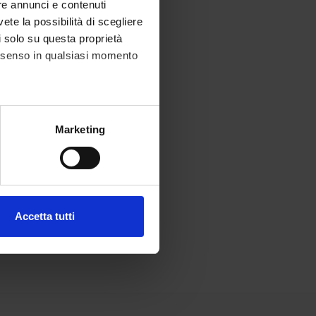
re annunci e contenuti
vete la possibilità di scegliere
li solo su questa proprietà
consenso in qualsiasi momento
alche metro,
Marketing
e specifiche (impronte
ezione dettagli
. Puoi
Accetta tutti
l media e per analizzare il
ostri partner che si occupano
azioni che hai fornito loro o