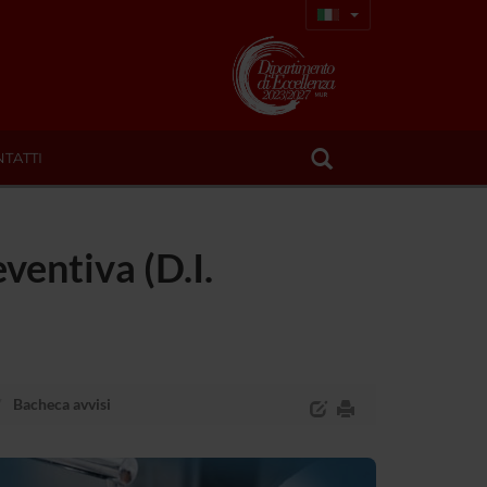
TATTI
ventiva (D.I.
Bacheca avvisi