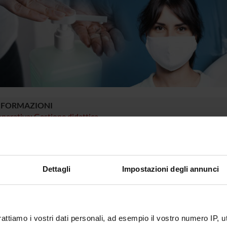
NFORMAZIONI
perativa: Gestione didattica
 LA COMUNITÀ STUDENTESCA
ià iscritta/o a un corso di studio, puoi consultare tutti gli avvisi rela
Dettagli
Impostazioni degli annunci
r.
o portale potrai visualizzare informazioni, risorse e servizi utili ch
gestione della carriera Esse3, corsi e-learning, email istituzionale
 MyUnivr con le tue credenziali GIA: solo così potrai ricevere notific
rattiamo i vostri dati personali, ad esempio il vostro numero IP, 