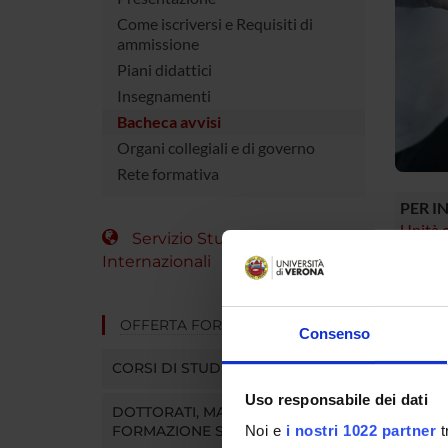
Come iscriversi e Requisiti di
ammissione
Piani didattici
Insegnamenti
Bacheca avvisi
Organi collegiali e di governo
Rete formativa
PER I
Unità o
Servizio Studenti
Internazionali
PER
Se sei g
OFFERTA FORMATIVA
Consenso
MyUniv
In quest
CORSI DI STUDIO
online, 
Uso responsabile dei dati
ecc.).
DOTTORATI, MASTER E
Entra in
FORMAZIONE SUPERIORE
Noi e
i nostri 1022 partner
t