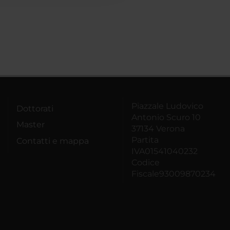
Piazzale Ludovico
Dottorati
Antonio Scuro 10
Master
37134 Verona
Partita
Contatti e mappa
IVA01541040232
Codice
Fiscale93009870234