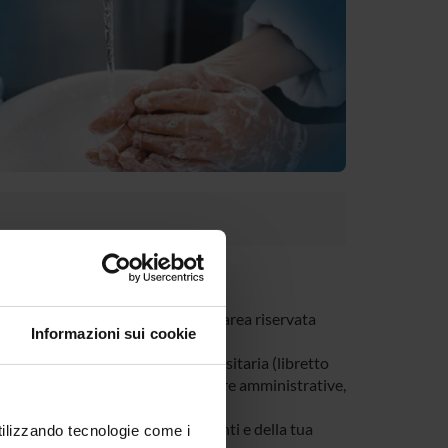
tivi al tuo corso di studi nella tua area riservata
Informazioni sui cookie
e riguardano la tua carriera universitaria (libretto
, modulistica di segreteria, procedure amministrative,
a di tutti gli avvisi dei tuoi docenti e della tua
utilizzando tecnologie come i