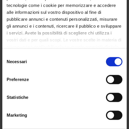
tecnologie come i cookie per memorizzare e accedere
Notices
alle informazioni sul vostro dispositivo al fine di
Governing bodies
pubblicare annunci e contenuti personalizzati, misurare
Rete formativa
gli annunci e i contenuti, ricercare il pubblico e sviluppare
i servizi. Avete la possibilità di scegliere chi utilizza i
vostri dati e per quali scopi. Le vostre scelte in materia di
STUDYING
privacy sono applicabili solo su questa proprietà digitale
COURSES
in cui avete effettuato le vostre scelte. È possibile
Selezione
modificare o revocare il proprio consenso in qualsiasi
Necessari
del
PHD PROGRAMMES AND POSTGRADUATE
momento dalla Dichiarazione sui cookie o facendo clic
consenso
TRAINING
sull'icona di attivazione della privacy.
Preferenze
Contacts
Con il tuo consenso, vorremmo anche:
People
raccogliere informazioni sulla tua posizione
Statistiche
geografica, con un'approssimazione di qualche
Places
metro,
Calendar
Marketing
Identificare il tuo dispositivo, scansionandolo
attivamente alla ricerca di caratteristiche specifiche