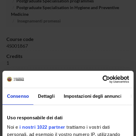
Postgraduate Specialisation programmes
Postgraduate Specialisation in Hygiene and Preventive
Medicine
Insegnamenti promessi
Course code
4S001867
Credits
1
Academic sector
MED/44 - MEDICINA DEL LAVORO
Consenso
Dettagli
Impostazioni degli annunci
In
Overview
Uso responsabile dei dati
Enrolment Procedures and Admission Requirements
Noi e
i nostri 1022 partner
trattiamo i vostri dati
Degree Programme
personali, ad esempio il vostro numero IP, utilizzando
Courses