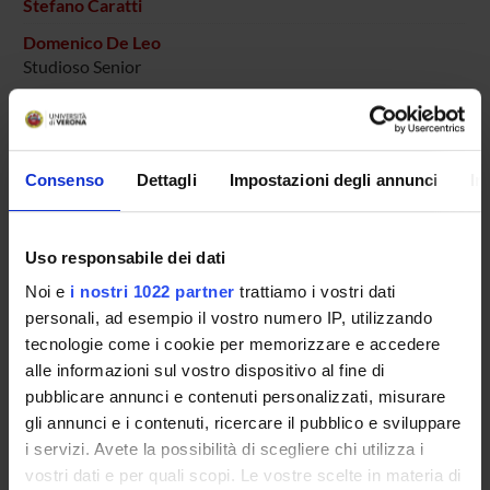
Stefano Caratti
Domenico De Leo
Studioso Senior
Melissa Ferrian
Tecnico-Amministrativo
Stefania Turrina
Consenso
Dettagli
Impostazioni degli annunci
In
Professore associato
Uso responsabile dei dati
SEZIONI
Noi e
i nostri 1022 partner
trattiamo i vostri dati
personali, ad esempio il vostro numero IP, utilizzando
Medicina legale
tecnologie come i cookie per memorizzare e accedere
alle informazioni sul vostro dispositivo al fine di
pubblicare annunci e contenuti personalizzati, misurare
gli annunci e i contenuti, ricercare il pubblico e sviluppare
i servizi. Avete la possibilità di scegliere chi utilizza i
ATTIVITÀ
vostri dati e per quali scopi. Le vostre scelte in materia di