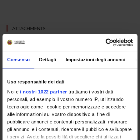
ATTACHMENTS
Programma dell'evento con Elena Cattaneo
(pdf, it, 1033 KB, 24/09/25)
Consenso
Dettagli
Impostazioni degli annunci
In
Programme Director
Uso responsabile dei dati
Roberto Leone
Noi e
i nostri 1022 partner
trattiamo i vostri dati
Department
personali, ad esempio il vostro numero IP, utilizzando
Diagnostics and Public Health
tecnologie come i cookie per memorizzare e accedere
Location
alle informazioni sul vostro dispositivo al fine di
Aula Caprioli del palazzo di Lettere Nuovo
pubblicare annunci e contenuti personalizzati, misurare
Number of days
gli annunci e i contenuti, ricercare il pubblico e sviluppare
1
i servizi. Avete la possibilità di scegliere chi utilizza i