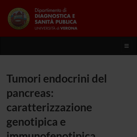
Toggl
Tumori endocrini del
pancreas:
caratterizzazione
genotipica e
immunofenotipica.