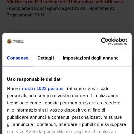
Ministero dell'Istruzione dell'Università e della Ricerca
Finanziamento:
assegnato e gestito dal Dipartimento
Programma:
PRIN
PARTECIPANTI AL PROGETTO
Aldo Scarpa
Consenso
Dettagli
Impostazioni degli annunci
In
Professore ordinario
Giuseppe Zamboni
Uso responsabile dei dati
Noi e
i nostri 1022 partner
trattiamo i vostri dati
SEZIONI
personali, ad esempio il vostro numero IP, utilizzando
tecnologie come i cookie per memorizzare e accedere
Anatomia Patologica
alle informazioni sul vostro dispositivo al fine di
pubblicare annunci e contenuti personalizzati, misurare
gli annunci e i contenuti, ricercare il pubblico e sviluppare
i servizi. Avete la possibilità di scegliere chi utilizza i