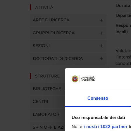
Durata 
ATTIVITÀ
Diparti
AREE DI RICERCA
Respons
locali)
GRUPPI DI RICERCA
SEZIONI
Valutare
l’intens
DOTTORATI DI RICERCA
condotto
dall’uso
occasio
STRUTTURE
del dan
BIBLIOTECHE
droghe 
Consenso
CENTRI
ENTI
LABORATORI
Uso responsabile dei dati
Noi e
i nostri 1022 partner
t
SPIN OFF E AZIENDE