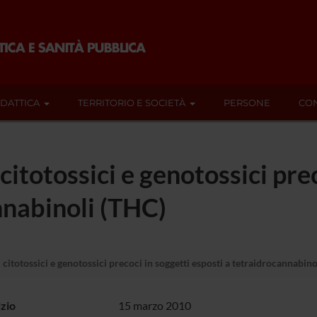
IDATTICA
TERRITORIO E SOCIETÀ
PERSONE
CON
 citotossici e genotossici pre
nnabinoli (THC)
 citotossici e genotossici precoci in soggetti esposti a tetraidrocannabin
izio
15 marzo 2010