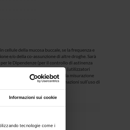
n cellule della mucosa buccale, se la frequenza e
zione e/o della co-assunzione di altre droghe. Sarà
per le Dipendenze (per il controllo di astinenza
la detenzione di sostanze d’abuso (utilizzatori
ei partecipanti sarà sottoposto alla misurazione
stionario per la raccolta d’informazioni sull’uso di
Informazioni sui cookie
Dipartimento
utilizzando tecnologie come i