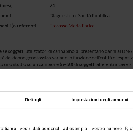
(mesi)
24
menti
Diagnostica e Sanità Pubblica
abili (o referenti
Fracasso Maria Enrica
 se soggetti utilizzatori di cannabinoidi presentano danni al DNA i
ità del danno genotossico variano in funzione dell’entità di esposi
 uno studio su un campione (n=50) di soggetti afferenti ai Servizi 
), ed un campione (n=50) di soggetti segnalati dalla Prefettura per 
nali della sostanza). Un campione di cellule della mucosa buccale d
no genotossico. Ai partecipanti lo studio sarà somministrato un que
e presenza di eventuali elementi di confondimento.
Dettagli
Impostazioni degli annunci
 FINANZIATORI:
Finanziamento:
assegnato e gestito dal 
rattiamo i vostri dati personali, ad esempio il vostro numero IP, 