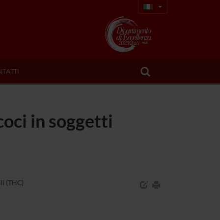
TATTI
coci in soggetti
oli (THC)