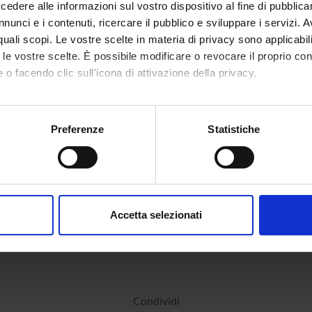
dere alle informazioni sul vostro dispositivo al fine di pubblica
nunci e i contenuti, ricercare il pubblico e sviluppare i servizi. A
ECIPANTI AL PROGETTO
r quali scopi. Le vostre scelte in materia di privacy sono applicabi
to le vostre scelte. È possibile modificare o revocare il proprio 
 Doria
Alessia 
 o facendo clic sull'icona di attivazione della privacy.
nrica Fracasso
mo anche:
oni sulla tua posizione geografica, con un'approssimazione di qu
Preferenze
Statistiche
spositivo, scansionandolo attivamente alla ricerca di caratteristich
NI
cologia
aborati i tuoi dati personali e imposta le tue preferenze nella
s
consenso in qualsiasi momento dalla Dichiarazione sui cookie.
Accetta selezionati
nalizzare contenuti ed annunci, per fornire funzionalità dei socia
inoltre informazioni sul modo in cui utilizzi il nostro sito con i n
icità e social media, i quali potrebbero combinarle con altre inform
lizzo dei loro servizi.
Condividi