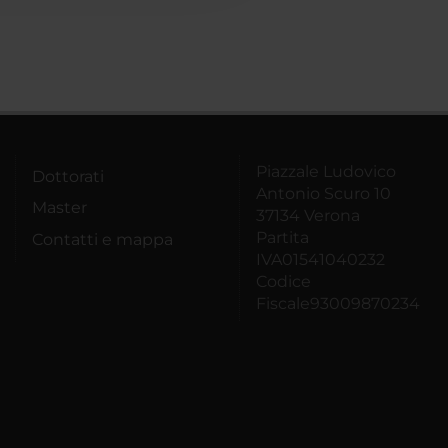
Piazzale Ludovico
Dottorati
Antonio Scuro 10
Master
37134 Verona
Partita
Contatti e mappa
IVA01541040232
Codice
Fiscale93009870234