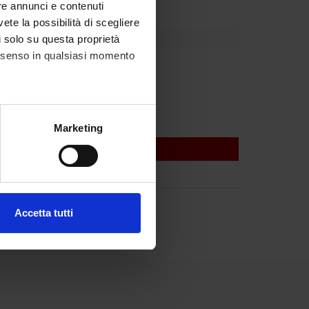
re annunci e contenuti
vete la possibilità di scegliere
li solo su questa proprietà
consenso in qualsiasi momento
Scotton
alche metro,
Marketing
e specifiche (impronte
ezione dettagli
. Puoi
Accetta tutti
l media e per analizzare il
ostri partner che si occupano
azioni che hai fornito loro o