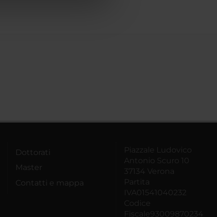
Piazzale Ludovico
Dottorati
Antonio Scuro 10
Master
37134 Verona
Partita
Contatti e mappa
IVA01541040232
Codice
Fiscale93009870234