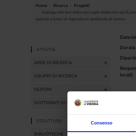
Home
Ricerca
Progetti
Impiego del test della microgel-elettroforesi (Come
esposti a fumo di sigaretta in ambiente di lavoro
Data in
Durata 
ATTIVITÀ
Diparti
AREE DI RICERCA
Respons
locali)
GRUPPI DI RICERCA
SEZIONI
Le rice
di cellu
DOTTORATI DI RICERCA
cancero
anche a 
di dann
STRUTTURE
Consenso
microge
BIBLIOTECHE
formazio