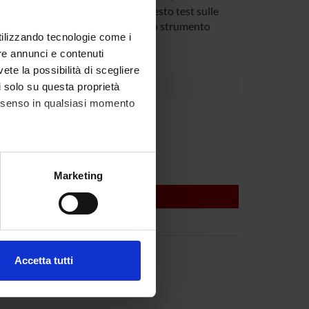
mo quindi proposti di utilizzare questo test sulle
'aria espirata raccolte con un nuovo strumento
utilizzando tecnologie come i
ente lavorativo.
re annunci e contenuti
vete la possibilità di scegliere
li solo su questa proprietà
consenso in qualsiasi momento
bellini
alche metro,
Marketing
e specifiche (impronte
legale
ezione dettagli
. Puoi
Accetta tutti
l media e per analizzare il
ostri partner che si occupano
azioni che hai fornito loro o