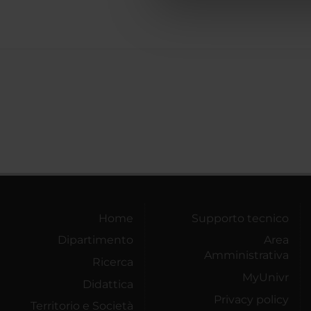
che hanno raccolto dal tuo uti
Home
Supporto tecnico
Dipartimento
Area
Amministrativa
Ricerca
MyUnivr
Didattica
Privacy policy
Territorio e Società