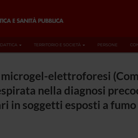
IDATTICA
TERRITORIO E SOCIETÀ
PERSONE
CON
 microgel-elettroforesi (Come
espirata nella diagnosi prec
 in soggetti esposti a fumo 