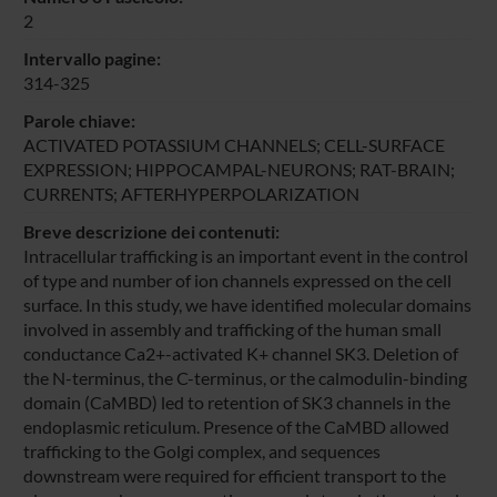
2
Intervallo pagine:
314-325
Parole chiave:
ACTIVATED POTASSIUM CHANNELS; CELL-SURFACE
EXPRESSION; HIPPOCAMPAL-NEURONS; RAT-BRAIN;
CURRENTS; AFTERHYPERPOLARIZATION
Breve descrizione dei contenuti:
Intracellular trafficking is an important event in the control
of type and number of ion channels expressed on the cell
surface. In this study, we have identified molecular domains
involved in assembly and trafficking of the human small
conductance Ca2+-activated K+ channel SK3. Deletion of
the N-terminus, the C-terminus, or the calmodulin-binding
domain (CaMBD) led to retention of SK3 channels in the
endoplasmic reticulum. Presence of the CaMBD allowed
trafficking to the Golgi complex, and sequences
downstream were required for efficient transport to the