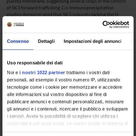
plasma membrane, suggesting several steps in the control
of SK3 forward trafficking. Co-immunoprecipitation
studies demonstrated that SK3 subunits lacking the N-
terminus, the CaMBD, or the distal C-terminus, but not the
entire C-terminus, were able to oligomerize with wild-type
SK3 subunits. Thus, these two C-terminal regions of SK3
seem to contribute to assembly and trafficking of channels
Consenso
Dettagli
Impostazioni degli annunci
In
whereas the N-terminus is necessary for trafficking but not
sufficient for oligomerization.
Uso responsabile dei dati
Id prodotto:
24930
Noi e
i nostri 1022 partner
trattiamo i vostri dati
personali, ad esempio il vostro numero IP, utilizzando
Handle IRIS:
tecnologie come i cookie per memorizzare e accedere
11562/24930
alle informazioni sul vostro dispositivo al fine di
depositato il:
pubblicare annunci e contenuti personalizzati, misurare
16 marzo 2012
gli annunci e i contenuti, ricercare il pubblico e sviluppare
ultima modifica:
i servizi. Avete la possibilità di scegliere chi utilizza i
11 novembre 2022
vostri dati e per quali scopi. Le vostre scelte in materia di
privacy sono applicabili solo su questa proprietà digitale
Citazione bibliografica: