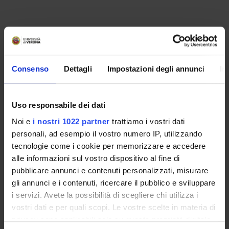
PARTECIPANTI AL PROGETTO
Franco Bonetti
Consenso
Dettagli
Impostazioni degli annunci
In
SEZIONI
Uso responsabile dei dati
Anatomia Patologica
Noi e
i nostri 1022 partner
trattiamo i vostri dati
personali, ad esempio il vostro numero IP, utilizzando
tecnologie come i cookie per memorizzare e accedere
alle informazioni sul vostro dispositivo al fine di
pubblicare annunci e contenuti personalizzati, misurare
ATTIVITÀ
gli annunci e i contenuti, ricercare il pubblico e sviluppare
i servizi. Avete la possibilità di scegliere chi utilizza i
AREE DI RICERCA
vostri dati e per quali scopi. Le vostre scelte in materia di
privacy sono applicabili solo su questa proprietà digitale
GRUPPI DI RICERCA