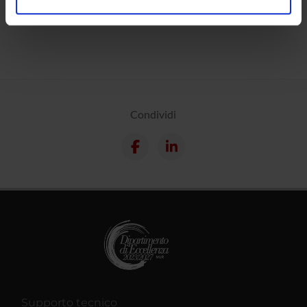
Calendario
analizzare il nostro traffico. Condividiamo inoltre
informazioni sul modo in cui utilizzi il nostro sito con i
nostri partner che si occupano di analisi dei dati web,
pubblicità e social media, i quali potrebbero combinarle
con altre informazioni che hai fornito loro o che hanno
raccolto dal tuo utilizzo dei loro servizi.
Condividi
Supporto tecnico