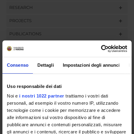
RESEARCH
PROJECTS
PUBLICATIONS
ASSIGNMENTS
Consenso
Dettagli
Impostazioni degli annunci
In
ORGANISATION
Uso responsabile dei dati
GOVERNANCE
Noi e
i nostri 1022 partner
trattiamo i vostri dati
personali, ad esempio il vostro numero IP, utilizzando
COMMITTEES
tecnologie come i cookie per memorizzare e accedere
alle informazioni sul vostro dispositivo al fine di
DEPARTMENT ADMINISTRATION OFFICES
pubblicare annunci e contenuti personalizzati, misurare
gli annunci e i contenuti, ricercare il pubblico e sviluppare
STUDENT ADMINISTRATION OFFICES