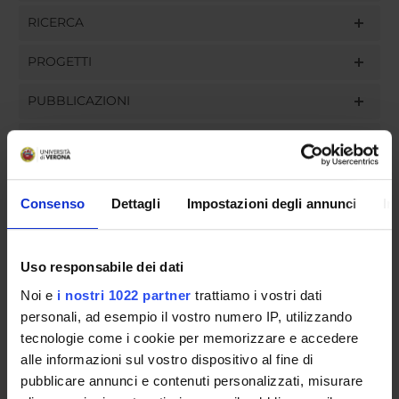
RICERCA
PROGETTI
PUBBLICAZIONI
INCARICHI
Consenso
Dettagli
Impostazioni degli annunci
In
ORGANIZZAZIONE
Uso responsabile dei dati
GOVERNANCE
Noi e
i nostri 1022 partner
trattiamo i vostri dati
COMMISSIONI
personali, ad esempio il vostro numero IP, utilizzando
tecnologie come i cookie per memorizzare e accedere
UFFICI E STRUTTURE DI SERVIZIO
alle informazioni sul vostro dispositivo al fine di
pubblicare annunci e contenuti personalizzati, misurare
SERVIZI DI SEGRETERIA STUDENTI