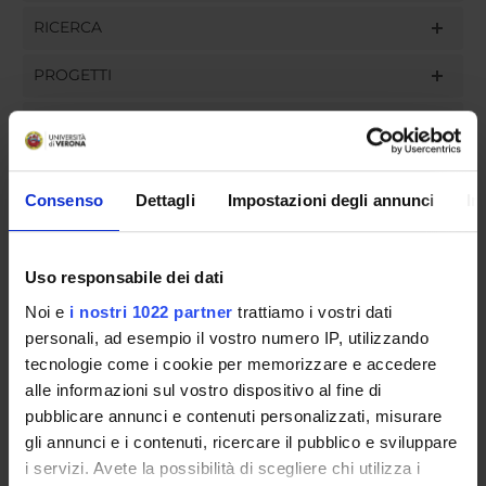
RICERCA
PROGETTI
INCARICHI
Consenso
Dettagli
Impostazioni degli annunci
In
ORGANIZZAZIONE
Uso responsabile dei dati
GOVERNANCE
Noi e
i nostri 1022 partner
trattiamo i vostri dati
COMMISSIONI
personali, ad esempio il vostro numero IP, utilizzando
tecnologie come i cookie per memorizzare e accedere
UFFICI E STRUTTURE DI SERVIZIO
alle informazioni sul vostro dispositivo al fine di
pubblicare annunci e contenuti personalizzati, misurare
SERVIZI DI SEGRETERIA STUDENTI
gli annunci e i contenuti, ricercare il pubblico e sviluppare
i servizi. Avete la possibilità di scegliere chi utilizza i
STRUTTURE DEL DIPARTIMENTO