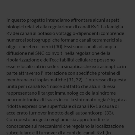
In questo progetto intendiamo affrontare alcuni aspetti
biologici relativi alla regolazione di canali Kv1. La famiglia
Kv dei canali al potassio voltaggio-dipendenti comprende
numerosi sottogruppi che formano canali tetramerici sia
oligo- che etero-merici (30). Essi sono canali ad ampia
diffusione nel SNC coinvolti nella regolazione della
ripolarizzazione e dell'eccitabilità cellulare e possono
essere localizzati in sede sia sinaptica che extrasinaptica in
parte attraverso l'interazione con specifiche proteine di
membrana o citoplasmatiche (31, 32). L'interesse di questa
unità per i canali Kv1 nasce dal fatto che alcuni di essi
rappresentano il target immunologico della sindrome
neuromiotonica di Isaacs in cui la sintomatologia è legata a
ridotta espressione superficiale di canali Kv1 a causa di
accelerato turnover indotto dagli autoanticorpi (33).
Con questo progetto vogliamo sia approfondire le
conoscenze sui meccanismi che regolano la localizzazione
subcellulare e il turnover di alcuni dei canali Kv1 (in