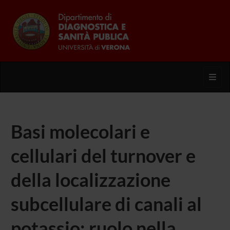
Toggl
Basi molecolari e
cellulari del turnover e
della localizzazione
subcellulare di canali al
potassio: ruolo nella