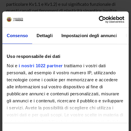
particolare Kv1.1 e Kv1.2) e sul significato funzionale di
questi canali nei fenomeni di plasticità sinaptica; inoltre
intendiamo realizzare una serie di strumenti utili per una
semplificata ed accurata diagnostica immunologica della
sindrome neuromiotonica paraneoplastica.
Consenso
Dettagli
Impostazioni degli annunci
In
ENTI FINANZIATORI:
Uso responsabile dei dati
Ministero della Pubblica Istruzione
Noi e
i nostri 1022 partner
trattiamo i vostri dati
Finanziamento:
assegnato e gestito dal Dipartimento
personali, ad esempio il vostro numero IP, utilizzando
Finanziamento:
assegnato e gestito dal Dipartimento
tecnologie come i cookie per memorizzare e accedere
alle informazioni sul vostro dispositivo al fine di
pubblicare annunci e contenuti personalizzati, misurare
gli annunci e i contenuti, ricercare il pubblico e sviluppare
PARTECIPANTI AL PROGETTO
i servizi. Avete la possibilità di scegliere chi utilizza i
Ilaria Barisone
vostri dati e per quali scopi. Le vostre scelte in materia di
privacy sono applicabili solo su questa proprietà digitale
Ilaria Decimo
in cui avete effettuato le vostre scelte. È possibile
Professore associato
Selezione