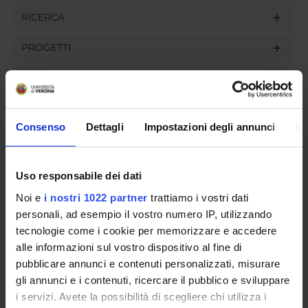
RICERCA
PROGETTI
INCARICHI
Consenso
Dettagli
Impostazioni degli annunci
In
ORGANIZZAZIONE
Uso responsabile dei dati
GOVERNANCE
Noi e
i nostri 1022 partner
trattiamo i vostri dati
COMMISSIONI
personali, ad esempio il vostro numero IP, utilizzando
tecnologie come i cookie per memorizzare e accedere
UFFICI E STRUTTURE DI SERVIZIO
alle informazioni sul vostro dispositivo al fine di
pubblicare annunci e contenuti personalizzati, misurare
SERVIZI DI SEGRETERIA STUDENTI
gli annunci e i contenuti, ricercare il pubblico e sviluppare
i servizi. Avete la possibilità di scegliere chi utilizza i
STRUTTURE DEL DIPARTIMENTO