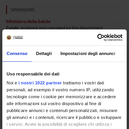
SPONSORS:
Ministero della Salute
Funds:
assigned and managed by the department
PROJECT PARTICIPANTS
Consenso
Dettagli
Impostazioni degli annunci
In
Aldo Scarpa
Full Professor
Uso responsabile dei dati
Noi e
i nostri 1022 partner
trattiamo i vostri dati
personali, ad esempio il vostro numero IP, utilizzando
SECTIONS
tecnologie come i cookie per memorizzare e accedere
alle informazioni sul vostro dispositivo al fine di
Pathological Anatomy Section
pubblicare annunci e contenuti personalizzati, misurare
gli annunci e i contenuti, ricercare il pubblico e sviluppare
i servizi. Avete la possibilità di scegliere chi utilizza i