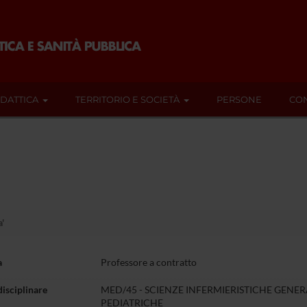
IDATTICA
TERRITORIO E SOCIETÀ
PERSONE
CON
'
a
Professore a contratto
disciplinare
MED/45 - SCIENZE INFERMIERISTICHE GENERA
PEDIATRICHE