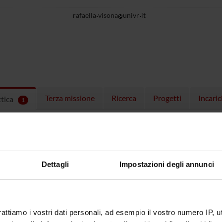
rafaella
visona
univr
it
Terza missione
Ricerca
Progetti
Incaric
ttica
1
EGNAMENTI
menti attivi nel periodo selezionato:
1
.
ull'insegnamento per vedere orari e dettagli del corso.
Dettagli
Impostazioni degli annunci
rattiamo i vostri dati personali, ad esempio il vostro numero IP, 
O
NOME
CREDITI
TOTALI