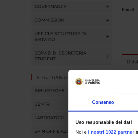
GOVERNANCE
E-mail
COMMISSIONI
UFFICI E STRUTTURE DI
SERVIZIO
SERVIZI DI SEGRETERIA
STUDENTI
Dida
STRUTTURE DEL DIPARTIMENTO
INS
BIBLIOTECHE
Insegna
Clicca s
Consenso
CENTRI
LABORATORI
Uso responsabile dei dati
SPIN OFF E AZIENDE
Noi e
i nostri 1022 partner
t
CORS