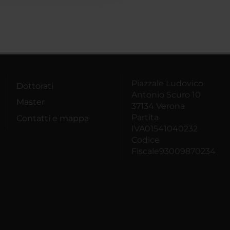
Piazzale Ludovico
Dottorati
Antonio Scuro 10
Master
37134 Verona
Partita
Contatti e mappa
IVA01541040232
Codice
Fiscale93009870234