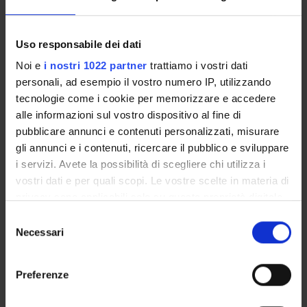
Course news
Uso responsabile dei dati
Seminars related to the course
Noi e
i nostri 1022 partner
trattiamo i vostri dati
personali, ad esempio il vostro numero IP, utilizzando
tecnologie come i cookie per memorizzare e accedere
alle informazioni sul vostro dispositivo al fine di
Overview
pubblicare annunci e contenuti personalizzati, misurare
Enrolment Procedures and Admission Requirements
gli annunci e i contenuti, ricercare il pubblico e sviluppare
Degree Programme
i servizi. Avete la possibilità di scegliere chi utilizza i
Courses
vostri dati e per quali scopi. Le vostre scelte in materia di
Notices
privacy sono applicabili solo su questa proprietà digitale
Governing bodies
in cui avete effettuato le vostre scelte. È possibile
Selezione
Rete formativa
modificare o revocare il proprio consenso in qualsiasi
Necessari
del
momento dalla Dichiarazione sui cookie o facendo clic
consenso
sull'icona di attivazione della privacy.
STUDYING
Preferenze
Con il tuo consenso, vorremmo anche:
COURSES