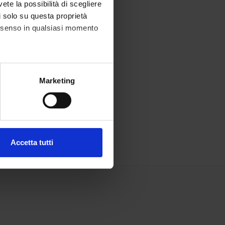
vete la possibilità di scegliere
li solo su questa proprietà
consenso in qualsiasi momento
alche metro,
Marketing
e specifiche (impronte
ezione dettagli
. Puoi
Accetta tutti
l media e per analizzare il
ostri partner che si occupano
azioni che hai fornito loro o