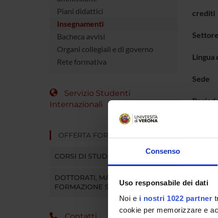
Piani didattici
crediti
Insegnamenti
Settore
Bacheca avvisi
Organi collegiali e di governo
Lingua 
Rete formativa
Sede
Servizio Studenti
Period
Internazionali
OFFERTA FORMATIVA
Consenso
CORSI DI STUDIO
DOTTORATI, MASTER E
Uso responsabile dei dati
FORMAZIONE SUPERIORE
Noi e
i nostri 1022 partner
t
cookie per memorizzare e acce
Contatti