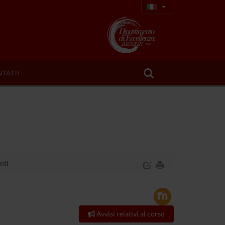
TATTI
nti
Avvisi relativi al corso