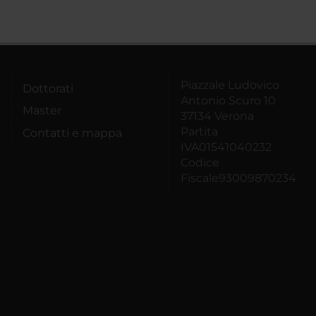
Piazzale Ludovico
Dottorati
Antonio Scuro 10
Master
37134 Verona
Partita
Contatti e mappa
IVA01541040232
Codice
Fiscale93009870234