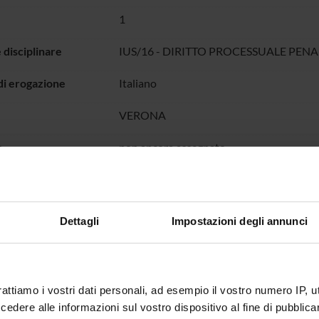
1
 disciplinare
IUS/16 - DIRITTO PROCESSUALE PENA
di erogazione
Italiano
VERONA
o
non ancora assegnato
Dettagli
Impostazioni degli annunci
rattiamo i vostri dati personali, ad esempio il vostro numero IP, 
dere alle informazioni sul vostro dispositivo al fine di pubblica