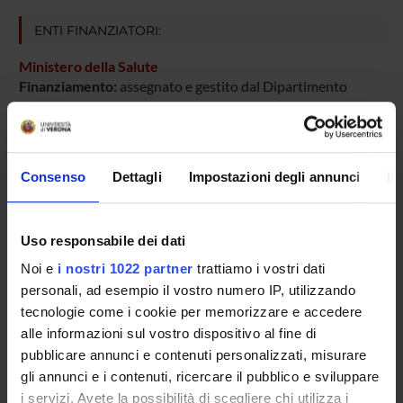
ENTI FINANZIATORI:
Ministero della Salute
Finanziamento:
assegnato e gestito dal Dipartimento
PARTECIPANTI AL PROGETTO
Consenso
Dettagli
Impostazioni degli annunci
In
Aldo Scarpa
Professore ordinario
Uso responsabile dei dati
Noi e
i nostri 1022 partner
trattiamo i vostri dati
personali, ad esempio il vostro numero IP, utilizzando
SEZIONI
tecnologie come i cookie per memorizzare e accedere
Anatomia Patologica
alle informazioni sul vostro dispositivo al fine di
pubblicare annunci e contenuti personalizzati, misurare
gli annunci e i contenuti, ricercare il pubblico e sviluppare
i servizi. Avete la possibilità di scegliere chi utilizza i