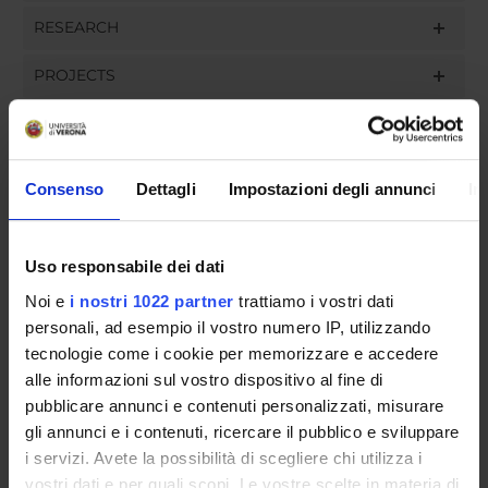
RESEARCH
PROJECTS
ASSIGNMENTS
Consenso
Dettagli
Impostazioni degli annunci
In
ORGANISATION
Uso responsabile dei dati
GOVERNANCE
Noi e
i nostri 1022 partner
trattiamo i vostri dati
personali, ad esempio il vostro numero IP, utilizzando
COMMITTEES
tecnologie come i cookie per memorizzare e accedere
alle informazioni sul vostro dispositivo al fine di
DEPARTMENT ADMINISTRATION OFFICES
pubblicare annunci e contenuti personalizzati, misurare
gli annunci e i contenuti, ricercare il pubblico e sviluppare
STUDENT ADMINISTRATION OFFICES
i servizi. Avete la possibilità di scegliere chi utilizza i
vostri dati e per quali scopi. Le vostre scelte in materia di
DEPARTMENT FACILITIES