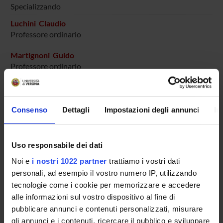
Specializzando
Luchini Claudio
Professore ordinario
Martignoni Guido
Professore ordinario
Mattiolo Paola
Ricercatore a tempo determinato
Consenso
Dettagli
Impostazioni degli annunci
In
Montresor Marina
Tecnico-Amministrativo
Mulone Davide
Uso responsabile dei dati
Specializzando
Noi e
i nostri 1022 partner
trattiamo i vostri dati
Nottegar Alessia
personali, ad esempio il vostro numero IP, utilizzando
Professore associato
tecnologie come i cookie per memorizzare e accedere
Pedron Serena
alle informazioni sul vostro dispositivo al fine di
Tecnico-Amministrativo
pubblicare annunci e contenuti personalizzati, misurare
gli annunci e i contenuti, ricercare il pubblico e sviluppare
Polati Rita