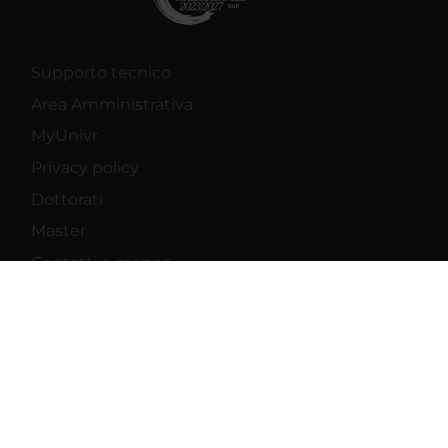
Supporto tecnico
Area Amministrativa
MyUnivr
Privacy policy
Dottorati
Master
Contatti e mappa