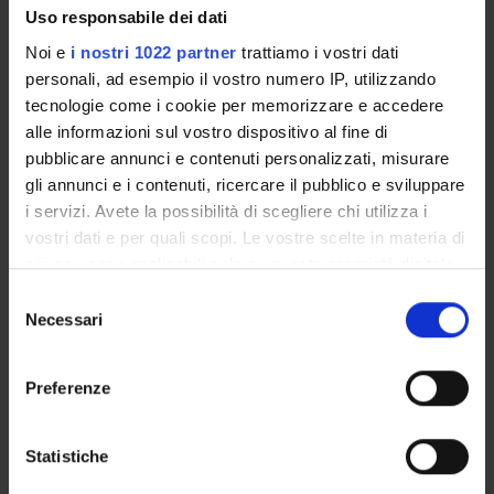
Uso responsabile dei dati
Noi e
i nostri 1022 partner
trattiamo i vostri dati
personali, ad esempio il vostro numero IP, utilizzando
PARTECIPANTI AL PROGETTO
tecnologie come i cookie per memorizzare e accedere
Greta Caburlotto
alle informazioni sul vostro dispositivo al fine di
pubblicare annunci e contenuti personalizzati, misurare
Maria Del Mar Lleo'Fernandez
gli annunci e i contenuti, ricercare il pubblico e sviluppare
Maria Carla Tafi
i servizi. Avete la possibilità di scegliere chi utilizza i
vostri dati e per quali scopi. Le vostre scelte in materia di
privacy sono applicabili solo su questa proprietà digitale
in cui avete effettuato le vostre scelte. È possibile
Selezione
SEZIONI
modificare o revocare il proprio consenso in qualsiasi
Necessari
del
Microbiologia
momento dalla Dichiarazione sui cookie o facendo clic
consenso
sull'icona di attivazione della privacy.
Preferenze
Con il tuo consenso, vorremmo anche:
raccogliere informazioni sulla tua posizione
Statistiche
ATTIVITÀ
geografica, con un'approssimazione di qualche