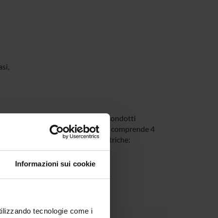
si,
 psichiatrici vengono regolarmente condotti
progetto operativo, in particolare, comprende 4
rveglianza delle patologie psichiatriche:
rvizi
i assistenza
Informazioni sui cookie
rona-Sud
ica
utilizzando tecnologie come i