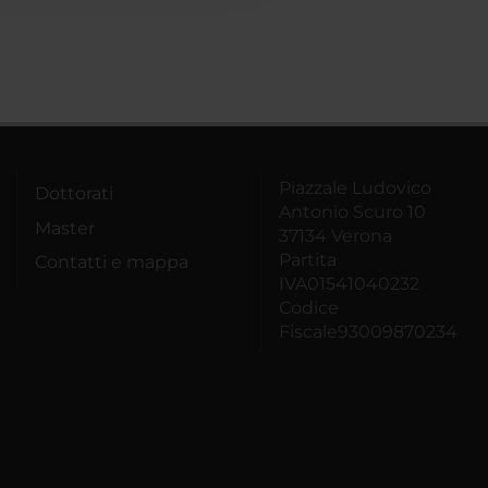
Piazzale Ludovico
Dottorati
Antonio Scuro 10
Master
37134 Verona
Partita
Contatti e mappa
IVA01541040232
Codice
Fiscale93009870234