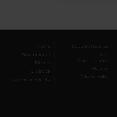
Home
Supporto tecnico
Dipartimento
Area
Amministrativa
Ricerca
MyUnivr
Didattica
Privacy policy
Territorio e Società