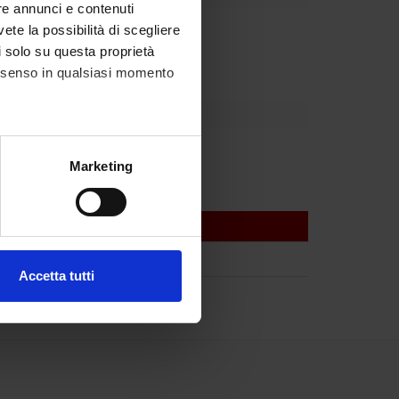
re annunci e contenuti
Dipartimento
vete la possibilità di scegliere
li solo su questa proprietà
consenso in qualsiasi momento
Tansella
alche metro,
Marketing
e specifiche (impronte
ezione dettagli
. Puoi
Accetta tutti
l media e per analizzare il
ostri partner che si occupano
azioni che hai fornito loro o