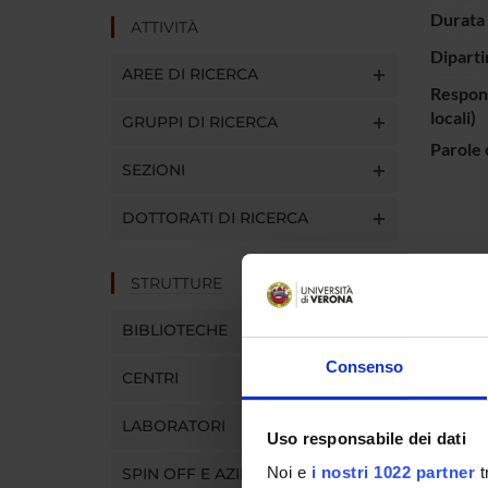
Durata 
ATTIVITÀ
Diparti
AREE DI RICERCA
Respons
locali)
GRUPPI DI RICERCA
Parole 
SEZIONI
DOTTORATI DI RICERCA
Una seri
STRUTTURE
utilizz
aree di 
BIBLIOTECHE
1. L’uso
2. L’uso
Consenso
CENTRI
3. Lo st
4. Il RP
LABORATORI
Uso responsabile dei dati
Noi e
i nostri 1022 partner
t
SPIN OFF E AZIENDE
ENTI