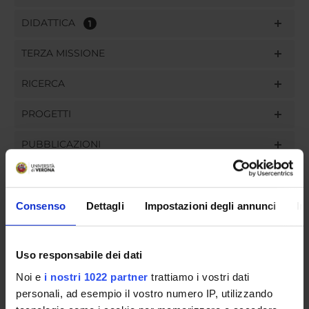
DIDATTICA
1
TERZA MISSIONE
RICERCA
PROGETTI
PUBBLICAZIONI
INCARICHI
Consenso
Dettagli
Impostazioni degli annunci
In
ORGANIZZAZIONE
Uso responsabile dei dati
Noi e
i nostri 1022 partner
trattiamo i vostri dati
GOVERNANCE
personali, ad esempio il vostro numero IP, utilizzando