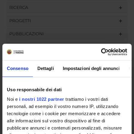
RICERCA
PROGETTI
PUBBLICAZIONI
INCARICHI
Consenso
Dettagli
Impostazioni degli annunci
In
ORGANIZZAZIONE
Uso responsabile dei dati
GOVERNANCE
Noi e
i nostri 1022 partner
trattiamo i vostri dati
COMMISSIONI
personali, ad esempio il vostro numero IP, utilizzando
tecnologie come i cookie per memorizzare e accedere
UFFICI E STRUTTURE DI SERVIZIO
alle informazioni sul vostro dispositivo al fine di
pubblicare annunci e contenuti personalizzati, misurare
SERVIZI DI SEGRETERIA STUDENTI