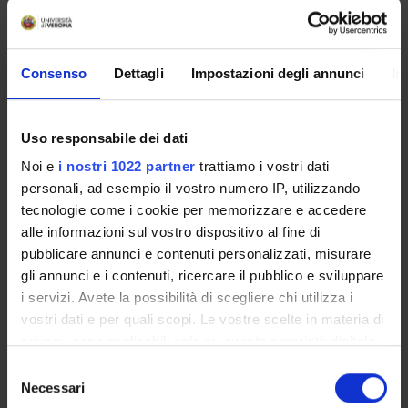
biological knowledge, technical expertise and medical
experience. In addition sequential generation of data
during improvement of Worsening ensures clinical
relevance and leads to a stringent exploitation strategy.
Consenso
Dettagli
Impostazioni degli annunci
In
The sustainable outcomes of RESOLVE's efforts will be:(A)
the urgently needed diagnostic to tool for fibroproliferative
wound healing invarious organ (B) highly valuable
Uso responsabile dei dati
transgenic animals offering test systems for
fibroproliferative wound healing, and (C)a characterization
Noi e
i nostri 1022 partner
trattiamo i vostri dati
of compounds capable of interfering with targets involved
personali, ad esempio il vostro numero IP, utilizzando
in fibroproliferative repair.
tecnologie come i cookie per memorizzare e accedere
alle informazioni sul vostro dispositivo al fine di
pubblicare annunci e contenuti personalizzati, misurare
ENTI FINANZIATORI:
gli annunci e i contenuti, ricercare il pubblico e sviluppare
i servizi. Avete la possibilità di scegliere chi utilizza i
Finanziamento:
assegnato e gestito dal Dipartimento
vostri dati e per quali scopi. Le vostre scelte in materia di
privacy sono applicabili solo su questa proprietà digitale
in cui avete effettuato le vostre scelte. È possibile
Selezione
PARTECIPANTI AL PROGETTO
modificare o revocare il proprio consenso in qualsiasi
Necessari
del
momento dalla Dichiarazione sui cookie o facendo clic