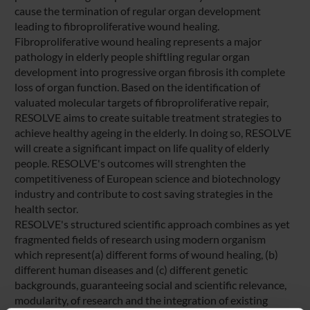
cause the termination of regular organ development
leading to fibroproliferative wound healing.
Fibroproliferative wound healing represents a major
pathology in elderly people shiftling regular organ
development into progressive organ fibrosis ith complete
loss of organ function. Based on the identification of
valuated molecular targets of fibroproliferative repair,
RESOLVE aims to create suitable treatment strategies to
achieve healthy ageing in the elderly. In doing so, RESOLVE
will create a significant impact on life quality of elderly
people. RESOLVE's outcomes will strenghten the
competitiveness of European science and biotechnology
industry and contribute to cost saving strategies in the
health sector.
RESOLVE's structured scientific approach combines as yet
fragmented fields of research using modern organism
which represent(a) different forms of wound healing, (b)
different human diseases and (c) different genetic
backgrounds, guaranteeing social and scientific relevance,
modularity, of research and the integration of existing