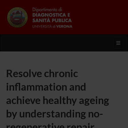
Toggl
Resolve chronic
inflammation and
achieve healthy ageing
by understanding no-
regenerative repair