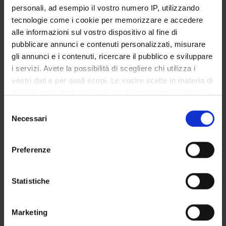
personali, ad esempio il vostro numero IP, utilizzando
Roberto Leone
tecnologie come i cookie per memorizzare e accedere
Incaricato alla ricerca
alle informazioni sul vostro dispositivo al fine di
Giovanna Stoppa
pubblicare annunci e contenuti personalizzati, misurare
gli annunci e i contenuti, ricercare il pubblico e sviluppare
i servizi. Avete la possibilità di scegliere chi utilizza i
SEZIONI
vostri dati e per quali scopi. Le vostre scelte in materia di
privacy sono applicabili solo su questa proprietà digitale
Farmacologia
in cui avete effettuato le vostre scelte. È possibile
Selezione
modificare o revocare il proprio consenso in qualsiasi
Necessari
del
momento dalla Dichiarazione sui cookie o facendo clic
consenso
sull'icona di attivazione della privacy.
Preferenze
ATTIVITÀ
Con il tuo consenso, vorremmo anche:
AREE DI RICERCA
raccogliere informazioni sulla tua posizione
Statistiche
geografica, con un'approssimazione di qualche
GRUPPI DI RICERCA
metro,
Marketing
Identificare il tuo dispositivo, scansionandolo
SEZIONI