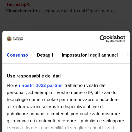
Tecres SpA
Finanziamento:
assegnato e gestito dal Dipartimento
PARTECIPANTI AL PROGETTO
Anna Benini
Tecnico-Amministrativo
Consenso
Dettagli
Impostazioni degli annunci
In
Elisa Bertazzoni Minelli
Uso responsabile dei dati
Noi e
i nostri 1022 partner
trattiamo i vostri dati
SEZIONI
personali, ad esempio il vostro numero IP, utilizzando
tecnologie come i cookie per memorizzare e accedere
Farmacologia
alle informazioni sul vostro dispositivo al fine di
pubblicare annunci e contenuti personalizzati, misurare
gli annunci e i contenuti, ricercare il pubblico e sviluppare
i servizi. Avete la possibilità di scegliere chi utilizza i