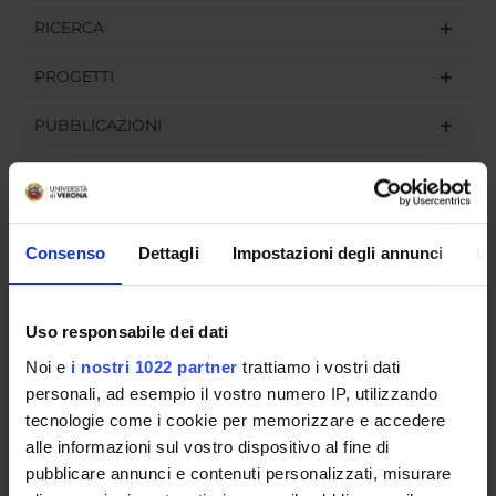
RICERCA
PROGETTI
PUBBLICAZIONI
INCARICHI
Consenso
Dettagli
Impostazioni degli annunci
In
ORGANIZZAZIONE
Uso responsabile dei dati
GOVERNANCE
Noi e
i nostri 1022 partner
trattiamo i vostri dati
COMMISSIONI
personali, ad esempio il vostro numero IP, utilizzando
tecnologie come i cookie per memorizzare e accedere
UFFICI E STRUTTURE DI SERVIZIO
alle informazioni sul vostro dispositivo al fine di
pubblicare annunci e contenuti personalizzati, misurare
SERVIZI DI SEGRETERIA STUDENTI