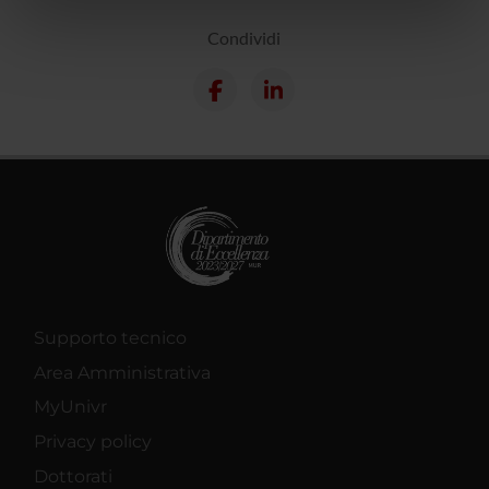
nostri partner che si occupano di analisi dei dati web,
Condividi
pubblicità e social media, i quali potrebbero combinarle
con altre informazioni che hai fornito loro o che hanno
raccolto dal tuo utilizzo dei loro servizi.
Supporto tecnico
Area Amministrativa
MyUnivr
Privacy policy
Dottorati