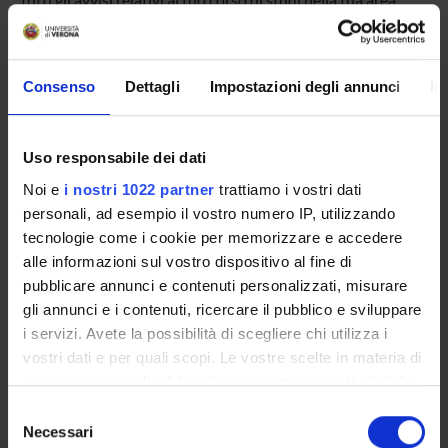
riservata MyUnivr.
In questo portale potrai visualizzare informazioni, risorse e
servizi utili che riguardano la tua carriera universitaria
Consenso
Dettagli
Impostazioni degli annunci
In
(libretto online, gestione della carriera Esse3, corsi e-
learning, email istituzionale, modulistica di segreteria,
procedure amministrative, ecc.).
Entra in MyUnivr con le tue credenziali GIA: solo così
Uso responsabile dei dati
potrai ricevere notifica di tutti gli avvisi dei tuoi docenti e
Noi e
i nostri 1022 partner
trattiamo i vostri dati
della tua segreteria via mail e anche tramite l'app Univr.
personali, ad esempio il vostro numero IP, utilizzando
tecnologie come i cookie per memorizzare e accedere
MYUNIVR
alle informazioni sul vostro dispositivo al fine di
pubblicare annunci e contenuti personalizzati, misurare
gli annunci e i contenuti, ricercare il pubblico e sviluppare
i servizi. Avete la possibilità di scegliere chi utilizza i
Presentazione
vostri dati e per quali scopi. Le vostre scelte in materia di
Come iscriversi
privacy sono applicabili solo su questa proprietà digitale
Piani didattici
in cui avete effettuato le vostre scelte. È possibile
Selezione
Insegnamenti
modificare o revocare il proprio consenso in qualsiasi
Necessari
del
Bacheca avvisi