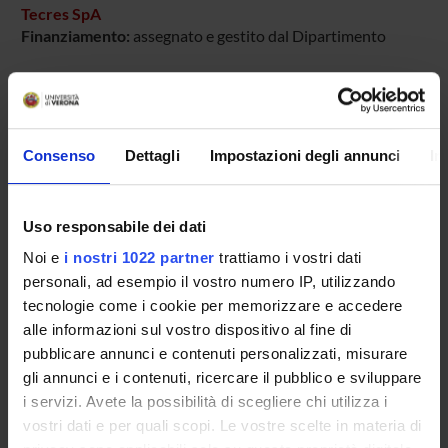
Tecres SpA
Finanziamento:
assegnato e gestito dal Dipartimento
PARTECIPANTI AL PROGETTO
Consenso
Dettagli
Impostazioni degli annunci
In
Elisa Bertazzoni Minelli
Uso responsabile dei dati
SEZIONI
Noi e
i nostri 1022 partner
trattiamo i vostri dati
Farmacologia
personali, ad esempio il vostro numero IP, utilizzando
tecnologie come i cookie per memorizzare e accedere
alle informazioni sul vostro dispositivo al fine di
pubblicare annunci e contenuti personalizzati, misurare
gli annunci e i contenuti, ricercare il pubblico e sviluppare
ATTIVITÀ
i servizi. Avete la possibilità di scegliere chi utilizza i
vostri dati e per quali scopi. Le vostre scelte in materia di
AREE DI RICERCA