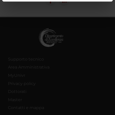
informazioni sul modo in cui utilizzi il nostro sito con i
nostri partner che si occupano di analisi dei dati web,
pubblicità e social media, i quali potrebbero combinarle
con altre informazioni che hai fornito loro o che hanno
raccolto dal tuo utilizzo dei loro servizi.
Supporto tecnico
Area Amministrativa
MyUnivr
Privacy policy
Dottorati
Master
Contatti e mappa