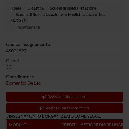
Home
Didattica
Scuole di specializzazione
Scuola di Specializzazione in Medicina Legale (D.I.
68/2015)
Insegnamenti
Codice insegnamento
4S001897
Crediti
53
Coordinatore
Domenico De Leo
Avvisi relativi al corso
Seminari relativi al corso
L'INSEGNAMENTO È ORGANIZZATO COME SEGUE:
MODULO
CREDITI
SETTORE DISCIPLINARE