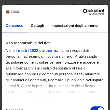
DIDATTICA FRONTALE
8
MED/43-MEDICINA L
Consenso
Dettagli
Impostazioni degli annunci
In
ATTIVITA' PRATICA
45
MED/43-MEDICINA L
Uso responsabile dei dati
Noi e
i nostri 1022 partner
trattiamo i vostri dati
personali, ad esempio il vostro numero IP, utilizzando
Presentazione
tecnologie come i cookie per memorizzare e accedere
Come iscriversi e Requisiti di ammissione
alle informazioni sul vostro dispositivo al fine di
Piani didattici
pubblicare annunci e contenuti personalizzati, misurare
Insegnamenti
gli annunci e i contenuti, ricercare il pubblico e sviluppare
Bacheca avvisi
i servizi. Avete la possibilità di scegliere chi utilizza i
Organi collegiali e di governo
vostri dati e per quali scopi. Le vostre scelte in materia di
Rete formativa
privacy sono applicabili solo su questa proprietà digitale
in cui avete effettuato le vostre scelte. È possibile
Selezione
modificare o revocare il proprio consenso in qualsiasi