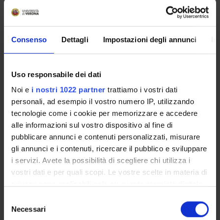
Professore ordinario
Consenso
Dettagli
Impostazioni degli annunci
In
SEZIONI
Anatomia Patologica
Uso responsabile dei dati
Noi e
i nostri 1022 partner
trattiamo i vostri dati
personali, ad esempio il vostro numero IP, utilizzando
tecnologie come i cookie per memorizzare e accedere
ATTIVITÀ
alle informazioni sul vostro dispositivo al fine di
pubblicare annunci e contenuti personalizzati, misurare
AREE DI RICERCA
gli annunci e i contenuti, ricercare il pubblico e sviluppare
i servizi. Avete la possibilità di scegliere chi utilizza i
GRUPPI DI RICERCA
vostri dati e per quali scopi. Le vostre scelte in materia di
privacy sono applicabili solo su questa proprietà digitale
SEZIONI
in cui avete effettuato le vostre scelte. È possibile
Selezione
DOTTORATI DI RICERCA
modificare o revocare il proprio consenso in qualsiasi
Necessari
del
momento dalla Dichiarazione sui cookie o facendo clic