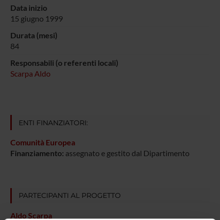
Data inizio
15 giugno 1999
Durata (mesi)
84
Responsabili (o referenti locali)
Scarpa Aldo
ENTI FINANZIATORI:
Comunità Europea
Finanziamento:
assegnato e gestito dal Dipartimento
PARTECIPANTI AL PROGETTO
Aldo Scarpa