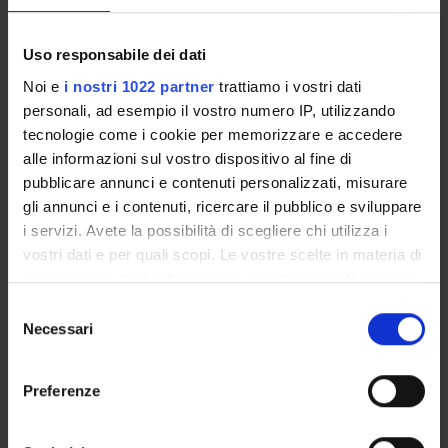
Avvisi relativi al corso
Uso responsabile dei dati
Seminari relativi al corso
Noi e
i nostri 1022 partner
trattiamo i vostri dati
personali, ad esempio il vostro numero IP, utilizzando
tecnologie come i cookie per memorizzare e accedere
Presentazione
alle informazioni sul vostro dispositivo al fine di
Come iscriversi e Requisiti di ammissione
pubblicare annunci e contenuti personalizzati, misurare
Piani didattici
gli annunci e i contenuti, ricercare il pubblico e sviluppare
Insegnamenti
i servizi. Avete la possibilità di scegliere chi utilizza i
Bacheca avvisi
vostri dati e per quali scopi. Le vostre scelte in materia di
Organi collegiali e di governo
privacy sono applicabili solo su questa proprietà digitale
in cui avete effettuato le vostre scelte. È possibile
Rete formativa
Selezione
modificare o revocare il proprio consenso in qualsiasi
Necessari
del
momento dalla Dichiarazione sui cookie o facendo clic
consenso
OFFERTA FORMATIVA
sull'icona di attivazione della privacy.
Preferenze
CORSI DI STUDIO
Con il tuo consenso, vorremmo anche: