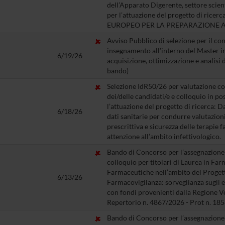
dell’Apparato Digerente, settore scie
per l’attuazione del progetto di ri
EUROPEO PER LA PREPARAZIONE 
Avviso Pubblico di selezione per il con
insegnamento all’interno del Master i
6/19/26
acquisizione, ottimizzazione e analisi
bando)
Selezione IdR50/26 per valutazione co
dei/delle candidati/e e colloquio in po
l’attuazione del progetto di ricerca: 
6/18/26
dati sanitarie per condurre valutazio
prescrittiva e sicurezza delle terapie
attenzione all’ambito infettivologico.
Bando di Concorso per l’assegnazione di
colloquio per titolari di Laurea in Fa
Farmaceutiche nell’ambito del Proget
6/13/26
Farmacovigilanza: sorveglianza sugli e
con fondi provenienti dalla Regione 
Repertorio n. 4867/2026 - Prot n. 18
Bando di Concorso per l’assegnazione di