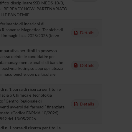
ntifico-disciplinare SSD MEDS-10/B,
cerca : BE READY NOW: PARTENARIATO
ALLE PANDEMIE
ferimento di incarichi di
n Risonanza Magnetica: Tecniche di
Details
 di immagini a.a. 2025/2026 (terzo
mparativa per titoli in possesso
ssesso dei/delle candidati/e per
Data management e analisi di banche
Details
ni post-marketing su appropriatezza
 farmacologiche, con particolare
 n. 1 borsa di ricerca per titoli e
rmacia o Chimica e Tecnologia
to “Centro Regionale di
Details
venti avversi dei farmaci” finanziata
Veneto. (Codice FARMA 10/2026) -
5842 del 13/05/2026.
 n. 1 borsa di ricerca per titoli e