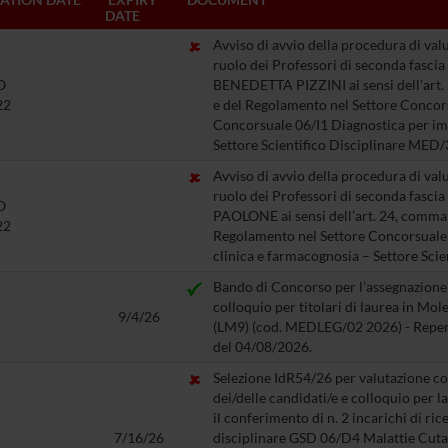
DATE
Avviso di avvio della procedura di va
ruolo dei Professori di seconda fasc
O
BENEDETTA PIZZINI ai sensi dell’art. 
22
e del Regolamento nel Settore Concors
Concorsuale 06/I1 Diagnostica per im
Settore Scientifico Disciplinare MED
Avviso di avvio della procedura di va
ruolo dei Professori di seconda fasc
O
PAOLONE ai sensi dell’art. 24, comma 5
22
Regolamento nel Settore Concorsuale
clinica e farmacognosia – Settore Scie
Bando di Concorso per l’assegnazione di
colloquio per titolari di laurea in Mo
9/4/26
(LM9) (cod. MEDLEG/02 2026) - Repert
del 04/08/2026.
Selezione IdR54/26 per valutazione com
dei/delle candidati/e e colloquio per 
il conferimento di n. 2 incarichi di ric
7/16/26
disciplinare GSD 06/D4 Malattie Cutan