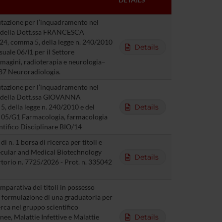
lutazione per l’inquadramento nel
ia della Dott.ssa FRANCESCA
24, comma 5, della legge n. 240/2010
Details
uale 06/I1 per il Settore
magini, radioterapia e neurologia–
/37 Neuroradiologia.
lutazione per l’inquadramento nel
ia della Dott.ssa GIOVANNA
, della legge n. 240/2010 e del
Details
 05/G1 Farmacologia, farmacologia
ntifico Disciplinare BIO/14
 n. 1 borsa di ricerca per titoli e
lecular and Medical Biotechnology
Details
orio n. 7725/2026 - Prot. n. 335042
parativa dei titoli in possesso
la formulazione di una graduatoria per
erca nel gruppo scientifico
ee, Malattie Infettive e Malattie
Details