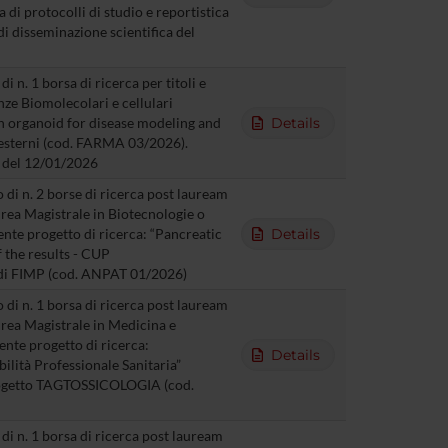
 di protocolli di studio e reportistica
 di disseminazione scientifica del
 n. 1 borsa di ricerca per titoli e
enze Biomolecolari e cellulari
n organoid for disease modeling and
Details
 esterni (cod. FARMA 03/2026).
5 del 12/01/2026
di n. 2 borse di ricerca post lauream
aurea Magistrale in Biotecnologie o
ente progetto di ricerca: “Pancreatic
Details
 the results - CUP
di FIMP (cod. ANPAT 01/2026)
di n. 1 borsa di ricerca post lauream
aurea Magistrale in Medicina e
ente progetto di ricerca:
Details
ilità Professionale Sanitaria”
progetto TAGTOSSICOLOGIA (cod.
i n. 1 borsa di ricerca post lauream