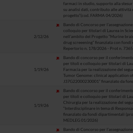
farmaci in studio, supporto alla stesura
su analisi dati, contributo alle attività
progetto”(cod. FARMA 04/2026)
Bando di Concorso per l’assegnazione di
colloquio per titolari di Laurea in Sci
2/12/26
nell’ambito del Progetto “Murine brai
drug screeening” finanziata con fondi
Repertorio n. 178/2026 - Prot n. 736
Bando di concorso per il conferimento 
per titoli e colloquio per titolari di L
1/19/26
Farmacia per la realizzazione del segu
Tumor Genome: clinical application of
J37G22000230001” finanziato da fon
Bando di concorso per il conferimento 
per titoli e colloquio per titolari di L
Chirurgia per la realizzazione del segu
1/19/26
“Interdisciplinare in tema di Responsab
finanziato da fondi dipartimentali (
MEDLEG 01/2026)
Bando di Concorso per l’assegnazione d