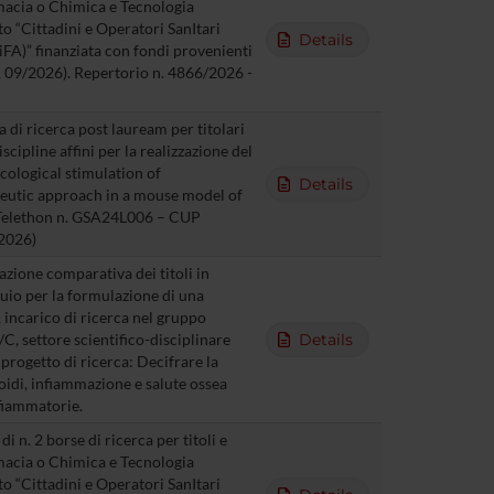
rmacia o Chimica e Tecnologia
o “Cittadini e Operatori SanItari
Details
A)” finanziata con fondi provenienti
09/2026). Repertorio n. 4866/2026 -
a di ricerca post lauream per titolari
scipline affini per la realizzazione del
cological stimulation of
Details
eutic approach in a mouse model of
 Telethon n. GSA24L006 – CUP
2026)
zione comparativa dei titoli in
quio per la formulazione di una
 incarico di ricerca nel gruppo
, settore scientifico-disciplinare
Details
rogetto di ricerca: Decifrare la
oidi, infiammazione e salute ossea
fiammatorie.
 n. 2 borse di ricerca per titoli e
rmacia o Chimica e Tecnologia
o “Cittadini e Operatori SanItari