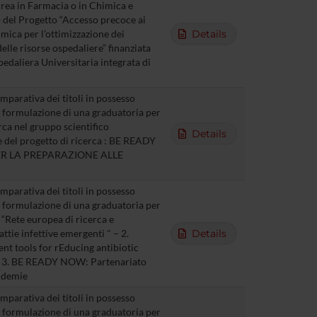
aurea in Farmacia o in Chimica e
 del Progetto “Accesso precoce ai
mica per l’ottimizzazione dei
Details
delle risorse ospedaliere” finanziata
edaliera Universitaria integrata di
parativa dei titoli in possesso
la formulazione di una graduatoria per
erca nel gruppo scientifico
Details
e del progetto di ricerca : BE READY
R LA PREPARAZIONE ALLE
parativa dei titoli in possesso
la formulazione di una graduatoria per
. “Rete europea di ricerca e
ttie infettive emergenti " – 2.
Details
 tools for rEducing antibiotic
gs 3. BE READY NOW: Partenariato
ndemie
parativa dei titoli in possesso
la formulazione di una graduatoria per