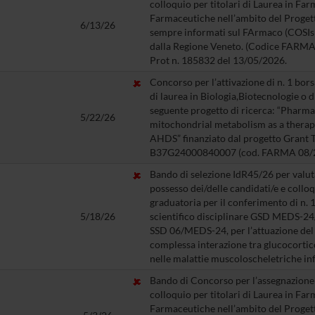
colloquio per titolari di Laurea in Fa
Farmaceutiche nell’ambito del Progett
6/13/26
sempre informati sul FArmaco (COSIsiF
dalla Regione Veneto. (Codice FARMA 
Prot n. 185832 del 13/05/2026.
Concorso per l’attivazione di n. 1 bors
di laurea in Biologia,Biotecnologie o di
seguente progetto di ricerca: “Pharma
5/22/26
mitochondrial metabolism as a therap
AHDS” finanziato dal progetto Grant
B37G24000840007 (cod. FARMA 08/
Bando di selezione IdR45/26 per valuta
possesso dei/delle candidati/e e collo
graduatoria per il conferimento di n. 1
5/18/26
scientifico disciplinare GSD MEDS-24/C
SSD 06/MEDS-24, per l’attuazione del p
complessa interazione tra glucocortic
nelle malattie muscoloscheletriche in
Bando di Concorso per l’assegnazione di
colloquio per titolari di Laurea in Fa
Farmaceutiche nell’ambito del Progett