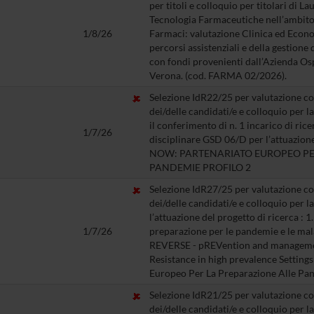
per titoli e colloquio per titolari di L
Tecnologia Farmaceutiche nell’ambito
1/8/26
Farmaci: valutazione Clinica ed Econo
percorsi assistenziali e della gestione 
con fondi provenienti dall’Azienda Osp
Verona. (cod. FARMA 02/2026).
Selezione IdR22/25 per valutazione com
dei/delle candidati/e e colloquio per 
il conferimento di n. 1 incarico di ric
1/7/26
disciplinare GSD 06/D per l’attuazion
NOW: PARTENARIATO EUROPEO PE
PANDEMIE PROFILO 2
Selezione IdR27/25 per valutazione com
dei/delle candidati/e e colloquio per 
l’attuazione del progetto di ricerca : 1
1/7/26
preparazione per le pandemie e le mala
REVERSE - pREVention and management
Resistance in high prevalence Settin
Europeo Per La Preparazione Alle Pa
Selezione IdR21/25 per valutazione com
dei/delle candidati/e e colloquio per 