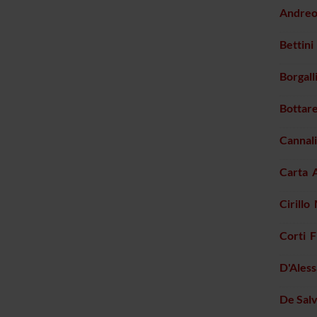
Andreo
Bettini
Borgall
Bottare
Cannal
Carta 
Cirillo
Corti 
D'Ales
De Sal