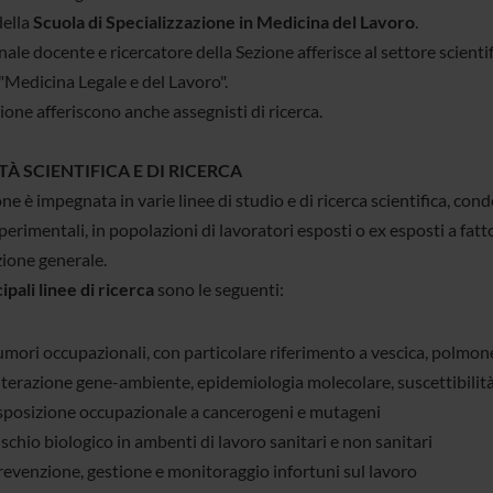
della
Scuola di Specializzazione in Medicina del Lavoro
.
nale docente e ricercatore della Sezione afferisce al settore scien
Medicina Legale e del Lavoro".
ione afferiscono anche assegnisti di ricerca.
TÀ SCIENTIFICA E DI RICERCA
ne è impegnata in varie linee di studio e di ricerca scientifica, co
erimentali, in popolazioni di lavoratori esposti o ex esposti a fattor
ione generale.
ipali linee di ricerca
sono le seguenti:
mori occupazionali, con particolare riferimento a vescica, polmone
nterazione gene-ambiente, epidemiologia molecolare, suscettibilità
sposizione occupazionale a cancerogeni e mutageni
schio biologico in ambenti di lavoro sanitari e non sanitari
revenzione, gestione e monitoraggio infortuni sul lavoro