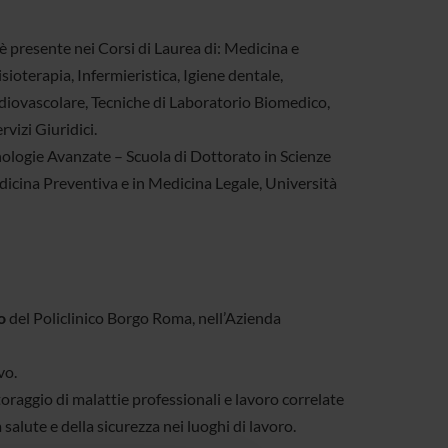
 è presente nei Corsi di Laurea di: Medicina e
sioterapia, Infermieristica, Igiene dentale,
diovascolare, Tecniche di Laboratorio Biomedico,
vizi Giuridici.
nologie Avanzate – Scuola di Dottorato in Scienze
edicina Preventiva e in Medicina Legale, Università
o
del Policlinico Borgo Roma, nell’Azienda
vo.
oraggio di malattie professionali e lavoro correlate
 salute e della sicurezza nei luoghi di lavoro.