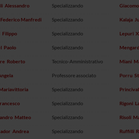
li Alessandro
Specializzando
Giacomo
 Federico Manfredi
Specializzando
Kalaja J
i Filippo
Specializzando
Lepuri X
l Paolo
Specializzando
Mengard
ire Roberto
Tecnico-Amministrativo
Miani M
Angela
Professore associato
Porru S
 Mariavittoria
Specializzando
Princiva
Francesco
Specializzando
Rigoni L
sandro Matteo
Specializzando
Risoli M
vador Andrea
Specializzando
Ruffilli 