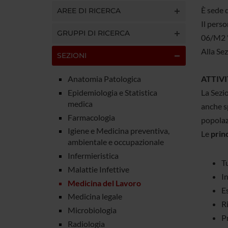
È sede 
AREE DI RICERCA
Il perso
GRUPPI DI RICERCA
06/M2 "
Alla Sez
SEZIONI
Anatomia Patologica
ATTIVI
Epidemiologia e Statistica
La Sezio
medica
anche sp
Farmacologia
popolaz
Igiene e Medicina preventiva,
Le
princ
ambientale e occupazionale
Infermieristica
Tu
Malattie Infettive
I
Medicina del Lavoro
E
Medicina legale
Ri
Microbiologia
P
Radiologia