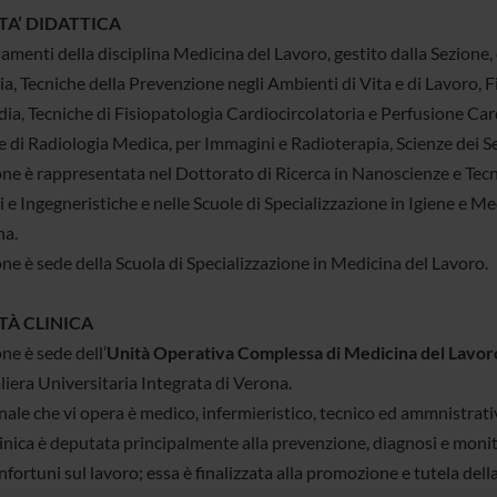
TA’ DIDATTICA
amenti della disciplina Medicina del Lavoro, gestito dalla Sezione,
a, Tecniche della Prevenzione negli Ambienti di Vita e di Lavoro, Fi
ia, Tecniche di Fisiopatologia Cardiocircolatoria e Perfusione Car
 di Radiologia Medica, per Immagini e Radioterapia, Scienze dei Ser
one è rappresentata nel Dottorato di Ricerca in Nanoscienze e Tec
 e Ingegneristiche e nelle Scuole di Specializzazione in Igiene e M
na.
ne è sede della Scuola di Specializzazione in Medicina del Lavoro.
TÀ CLINICA
ne è sede dell’
Unità Operativa Complessa di Medicina del Lavor
iera Universitaria Integrata di Verona.
nale che vi opera è medico, infermieristico, tecnico ed ammnistrati
linica è deputata principalmente alla prevenzione, diagnosi e monit
infortuni sul lavoro; essa è finalizzata alla promozione e tutela della