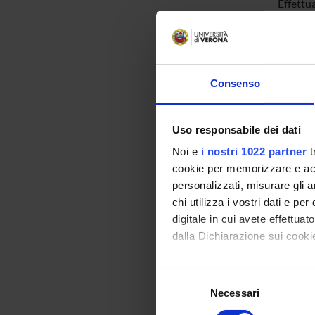
Effettua
L’unità c
sv
al
Consenso
e
a
Uso responsabile dei dati
co
Noi e
i nostri 1022 partner
t
pa
cookie per memorizzare e acce
e
personalizzati, misurare gli an
a
chi utilizza i vostri dati e pe
in
digitale in cui avete effettua
dalla Dichiarazione sui cookie
L’Unità 
Con il tuo consenso, vorrem
esterni,
Selezione
raccogliere informazi
indagini
Necessari
del
Identificare il tuo di
consenso
cancero