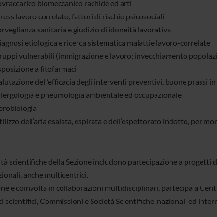
ovraccarico biomeccanico rachide ed arti
ress lavoro correlato, fattori di rischio psicosociali
rveglianza sanitaria e giudizio di idoneità lavorativa
agnosi etiologica e ricerca sistematica malattie lavoro-correlate
ruppi vulnerabili (immigrazione e lavoro; invecchiamento popolazi
sposizione a fitofarmaci
lutazione dell’efficacia degli interventi preventivi, buone prassi 
llergologia e pneumologia ambientale ed occupazionale
erobiologia
ilizzo dell’aria esalata, espirata e dell’espettorato indotto, per mo
ità scientifiche della Sezione includono partecipazione a progetti di 
ionali, anche multicentrici.
ne è coinvolta in collaborazioni multidisciplinari, partecipa a Cent
 scientifici, Commissioni e Società Scientifiche, nazionali ed inter