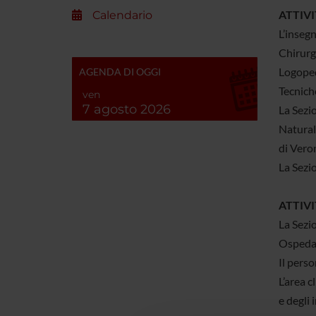
ATTIVI
Calendario
L’insegn
Chirurgi
Logoped
AGENDA DI OGGI
Tecniche
ven
7 agosto 2026
La Sezi
Naturali
di Vero
La Sezio
ATTIVI
La Sezio
Ospedal
Il perso
L’area c
e degli 