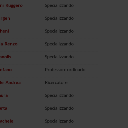
ni Ruggero
Specializzando
urgen
Specializzando
heni
Specializzando
a Renzo
Specializzando
anolis
Specializzando
tefano
Professore ordinario
lle Andrea
Ricercatore
aura
Specializzando
arta
Specializzando
Rachele
Specializzando