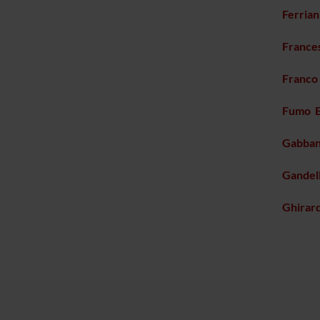
Ferrian
France
Franco
Fumo E
Gabban
Gandell
Ghirard