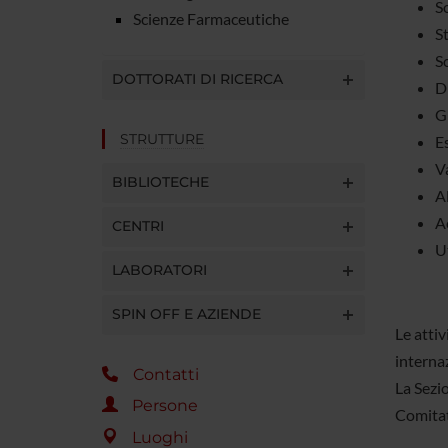
S
Scienze Farmaceutiche
St
So
DOTTORATI DI RICERCA
Di
G
STRUTTURE
E
Va
BIBLIOTECHE
A
A
CENTRI
Ut
LABORATORI
SPIN OFF E AZIENDE
Le attiv
internaz
Contatti
La Sezio
Persone
Comitati
Luoghi