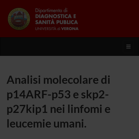
Toggl
Analisi molecolare di
p14ARF-p53 e skp2-
p27kip1 nei linfomi e
leucemie umani.