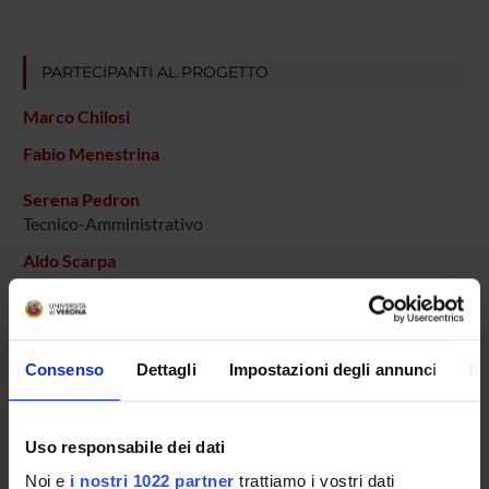
PARTECIPANTI AL PROGETTO
Marco Chilosi
Fabio Menestrina
Serena Pedron
Tecnico-Amministrativo
Aldo Scarpa
Professore ordinario
Consenso
Dettagli
Impostazioni degli annunci
In
COLLABORATORI ESTERNI
Maurizio Lestani
Azienda Ospedaliera di Verona Dirigente Medico I livello
Uso responsabile dei dati
Noi e
i nostri 1022 partner
trattiamo i vostri dati
Paola Piccoli