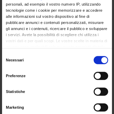
Azienda Ospedaliera di Verona
personali, ad esempio il vostro numero IP, utilizzando
tecnologie come i cookie per memorizzare e accedere
Licia Montagna
alle informazioni sul vostro dispositivo al fine di
Azienda Ospedaliera di Verona
pubblicare annunci e contenuti personalizzati, misurare
gli annunci e i contenuti, ricercare il pubblico e sviluppare
i servizi. Avete la possibilità di scegliere chi utilizza i
vostri dati e per quali scopi. Le vostre scelte in materia di
SEZIONI
privacy sono applicabili solo su questa proprietà digitale
Anatomia Patologica
in cui avete effettuato le vostre scelte. È possibile
Selezione
modificare o revocare il proprio consenso in qualsiasi
Necessari
del
momento dalla Dichiarazione sui cookie o facendo clic
consenso
sull'icona di attivazione della privacy.
Preferenze
ATTIVITÀ
Con il tuo consenso, vorremmo anche:
AREE DI RICERCA
raccogliere informazioni sulla tua posizione
Statistiche
geografica, con un'approssimazione di qualche
GRUPPI DI RICERCA
metro,
Marketing
Identificare il tuo dispositivo, scansionandolo
SEZIONI