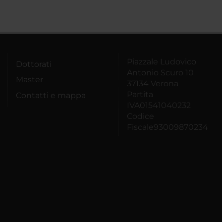
Piazzale Ludovico
Dottorati
Antonio Scuro 10
Master
37134 Verona
Partita
Contatti e mappa
IVA01541040232
Codice
Fiscale93009870234