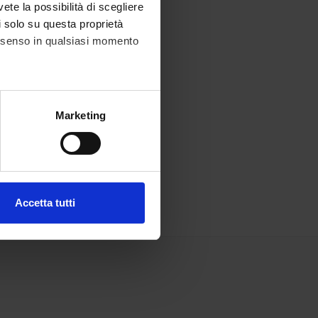
vete la possibilità di scegliere
li solo su questa proprietà
consenso in qualsiasi momento
alche metro,
Marketing
e specifiche (impronte
ezione dettagli
. Puoi
Accetta tutti
l media e per analizzare il
ostri partner che si occupano
azioni che hai fornito loro o