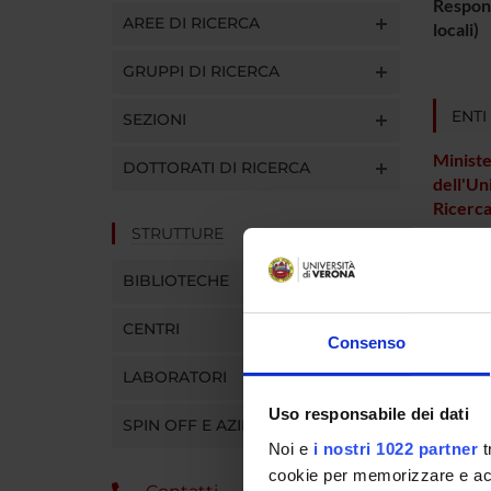
Respons
AREE DI RICERCA
locali)
GRUPPI DI RICERCA
ENTI
SEZIONI
Ministe
DOTTORATI DI RICERCA
dell'Un
Ricerc
STRUTTURE
BIBLIOTECHE
PART
CENTRI
Aldo S
Consenso
LABORATORI
Uso responsabile dei dati
SPIN OFF E AZIENDE
SEZIO
Noi e
i nostri 1022 partner
t
Anatom
cookie per memorizzare e acce