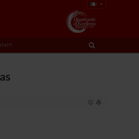
TATTI
eas