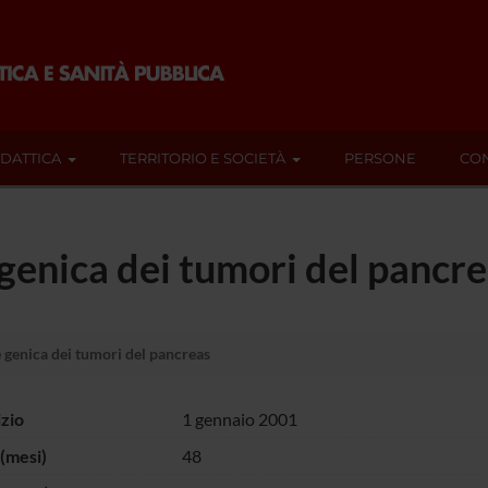
IDATTICA
TERRITORIO E SOCIETÀ
PERSONE
CON
 genica dei tumori del pancr
e genica dei tumori del pancreas
izio
1 gennaio 2001
(mesi)
48