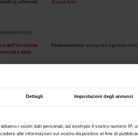
abili (o referenti
Scarpa Aldo
 FINANZIATORI:
ro dell'Istruzione
Finanziamento:
assegnato e gestito dal 
iversità e della
a
ECIPANTI AL PROGETTO
carpa
Professore ordinario
Dettagli
Impostazioni degli annunci
NI
rattiamo i vostri dati personali, ad esempio il vostro numero IP, 
ia Patologica
dere alle informazioni sul vostro dispositivo al fine di pubblica