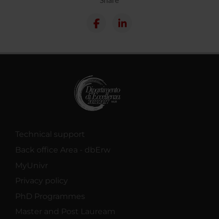
Technical support
Back office Area - dbErw
MyUnivr
Privacy policy
PhD Programmes
Master and Post Lauream