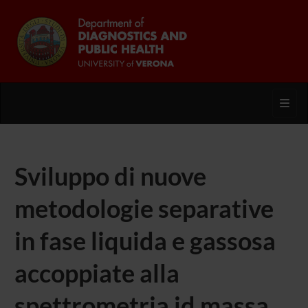
Toggl
Sviluppo di nuove
metodologie separative
in fase liquida e gassosa
accoppiate alla
spettrometria id massa