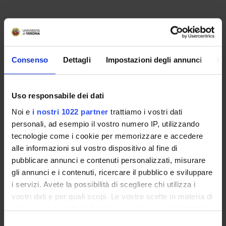
PROJECT PARTICIPANTS
Federica Bortolotti
Full Professor
Consenso
Dettagli
Impostazioni degli annunci
In
Rossella Gottardo
Associate Professor
Uso responsabile dei dati
Jennifer Pascali
Noi e
i nostri 1022 partner
trattiamo i vostri dati
personali, ad esempio il vostro numero IP, utilizzando
Franco Tagliaro
tecnologie come i cookie per memorizzare e accedere
alle informazioni sul vostro dispositivo al fine di
pubblicare annunci e contenuti personalizzati, misurare
SECTIONS
gli annunci e i contenuti, ricercare il pubblico e sviluppare
i servizi. Avete la possibilità di scegliere chi utilizza i
Section of Legal and Occupational Medicine
vostri dati e per quali scopi. Le vostre scelte in materia di
privacy sono applicabili solo su questa proprietà digitale
PUBLICATIONS
in cui avete effettuato le vostre scelte. È possibile
Selezione