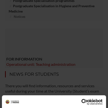
Postgraduate Specialisation programmes
Postgraduate Specialisation in Hygiene and Preventive
Medicine
Notices
FOR INFORMATION
Operational unit: Teaching administration
NEWS FOR STUDENTS
There you will find information, resources and services
useful during your time at the University (Student’s exam
record, your study plan on ESSE3, Distance Learning
courses, university email account, office forms,
administrative procedures, etc.). You can log into MyUnivr