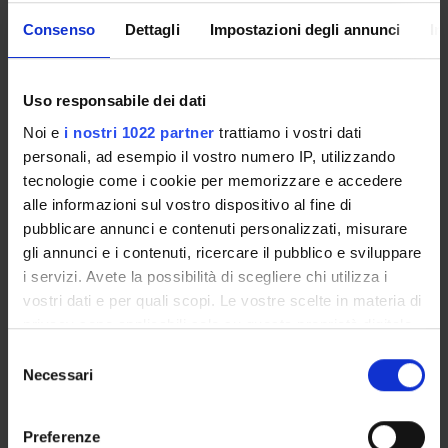
with your GIA login details: only in this way will you be able
Consenso
Dettagli
Impostazioni degli annunci
In
to receive notification of all the notices from your teachers
and your secretariat via email and also via the Univr app.
Uso responsabile dei dati
MYUNIVR
Noi e
i nostri 1022 partner
trattiamo i vostri dati
personali, ad esempio il vostro numero IP, utilizzando
tecnologie come i cookie per memorizzare e accedere
Overview
alle informazioni sul vostro dispositivo al fine di
pubblicare annunci e contenuti personalizzati, misurare
Enrolment Procedures and Admission Requirements
gli annunci e i contenuti, ricercare il pubblico e sviluppare
Degree Programme
i servizi. Avete la possibilità di scegliere chi utilizza i
Courses
vostri dati e per quali scopi. Le vostre scelte in materia di
Notices
privacy sono applicabili solo su questa proprietà digitale
Governing bodies
in cui avete effettuato le vostre scelte. È possibile
Selezione
Rete formativa
modificare o revocare il proprio consenso in qualsiasi
Necessari
del
momento dalla Dichiarazione sui cookie o facendo clic
consenso
sull'icona di attivazione della privacy.
STUDYING
Preferenze