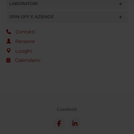
LABORATORI
raccolto dal tuo utilizzo dei loro servizi.
SPIN OFF E AZIENDE
Contatti
Persone
Luoghi
Calendario
Condividi