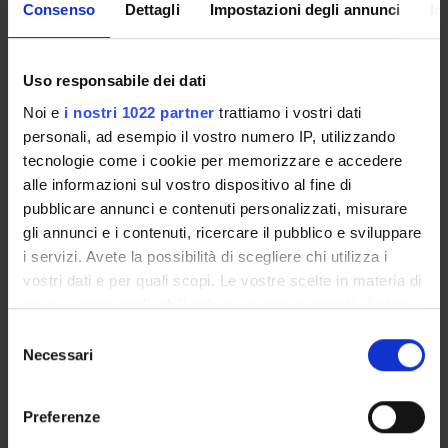
Consenso
Dettagli
Impostazioni degli annunci
In
PARTECIPANTI AL PROGETTO
Uso responsabile dei dati
Roberto De Marco
Noi e
i nostri 1022 partner
trattiamo i vostri dati
personali, ad esempio il vostro numero IP, utilizzando
Paolo Girardi
tecnologie come i cookie per memorizzare e accedere
Professore a contratto
alle informazioni sul vostro dispositivo al fine di
Pierpaolo Marchetti
pubblicare annunci e contenuti personalizzati, misurare
Tecnico-Amministrativo
gli annunci e i contenuti, ricercare il pubblico e sviluppare
i servizi. Avete la possibilità di scegliere chi utilizza i
Alessandro Marcon
vostri dati e per quali scopi. Le vostre scelte in materia di
Professore associato
privacy sono applicabili solo su questa proprietà digitale
Giancarlo Pesce
in cui avete effettuato le vostre scelte. È possibile
Selezione
modificare o revocare il proprio consenso in qualsiasi
Necessari
del
momento dalla Dichiarazione sui cookie o facendo clic
consenso
sull'icona di attivazione della privacy.
SEZIONI
Preferenze
Epidemiologia e Statistica medica