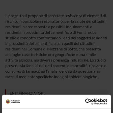
Il progetto si propone di accertare l’esistenza di elementi di
rischio, in particolare respiratorio, per la salute dei cittadini
residenti in aree esposte a possibili inquinamenti e
residenti in prossimità del cementificio di Fumane. Lo
studio è condotto confrontando i dati dei soggetti residenti
in prossimità del cementificio con quelli dei cittadini
residenti nel Comune di Mezzane di Sotto, che presenta
analoghe caratteristiche oro geografiche e una simile
attività agricola, ma diversa presenza industriale. Lo studio
prevede sia l’analisi dei dati correnti di mortalità, ricovero e
consumo di farmaci, sia l’analisi dei dati da questionario
raccolti mediante specifiche indagini epidemiologiche.
ENTI FINANZIATORI:
esterno
Finanziamento:
assegnato e gestito dal Dipartimento