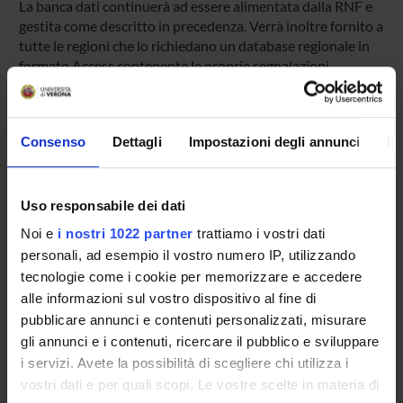
La banca dati continuerà ad essere alimentata dalla RNF e
gestita come descritto in precedenza. Verrà inoltre fornito a
tutte le regioni che lo richiedano un database regionale in
formato Access contenente le proprie segnalazioni.
ENTI FINANZIATORI:
Consenso
Dettagli
Impostazioni degli annunci
In
AIFA - Associazione Italiana del Farmaco
Finanziamento:
assegnato e gestito dal Dipartimento
Uso responsabile dei dati
Noi e
i nostri 1022 partner
trattiamo i vostri dati
personali, ad esempio il vostro numero IP, utilizzando
PARTECIPANTI AL PROGETTO
tecnologie come i cookie per memorizzare e accedere
Carlo Combi
alle informazioni sul vostro dispositivo al fine di
Professore ordinario
pubblicare annunci e contenuti personalizzati, misurare
gli annunci e i contenuti, ricercare il pubblico e sviluppare
Ugo Moretti
i servizi. Avete la possibilità di scegliere chi utilizza i
Professore associato
vostri dati e per quali scopi. Le vostre scelte in materia di