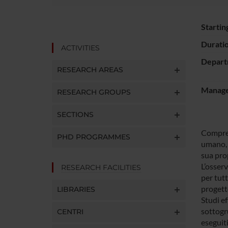
Startin
Durati
ACTIVITIES
Depart
RESEARCH AREAS
Manager
RESEARCH GROUPS
SECTIONS
Compren
PHD PROGRAMMES
umano, c
sua prop
L’osserv
RESEARCH FACILITIES
per tutt
progetto
LIBRARIES
Studi ef
sottogr
CENTRI
eseguiti