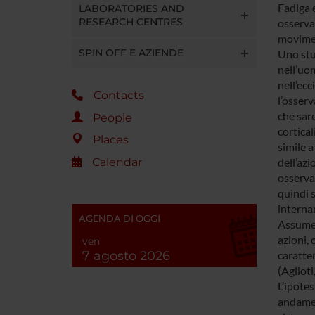
Fadiga e
LABORATORIES AND
RESEARCH CENTRES
osservaz
movimen
SPIN OFF E AZIENDE
Uno stu
nell’uom
nell’ecc
Contacts
l’osser
che sar
People
cortical
Places
simile 
Calendar
dell’azi
osserva
quindi s
internam
AGENDA DI OGGI
Assumen
azioni, 
ven
7 agosto 2026
caratter
(Aglioti
L’ipotes
andamen