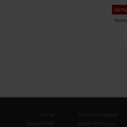
SECTI
Sectio
Home
Technical support
Department
Back office Area -