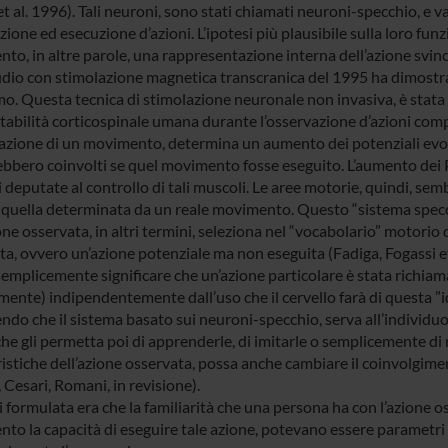
t al. 1996). Tali neuroni, sono stati chiamati neuroni-specchio, e v
ione ed esecuzione d’azioni. L’ipotesi più plausibile sulla loro funz
to, in altre parole, una rappresentazione interna dell’azione svinc
dio con stimolazione magnetica transcranica del 1995 ha dimostrat
o. Questa tecnica di stimolazione neuronale non invasiva, è stata u
itabilità corticospinale umana durante l’osservazione d’azioni comp
vazione di un movimento, determina un aumento dei potenziali evoca
ebbero coinvolti se quel movimento fosse eseguito. L’aumento dei P
i deputate al controllo di tali muscoli. Le aree motorie, quindi, sem
a quella determinata da un reale movimento. Questo “sistema spec
one osservata, in altri termini, seleziona nel “vocabolario” motorio 
ta, ovvero un’azione potenziale ma non eseguita (Fadiga, Fogassi et
emplicemente significare che un’azione particolare è stata richiama
ente) indipendentemente dall’uso che il cervello farà di questa ”id
do che il sistema basato sui neuroni-specchio, serva all’individuo
che gli permetta poi di apprenderle, di imitarle o semplicemente di 
istiche dell’azione osservata, possa anche cambiare il coinvolgimen
, Cesari, Romani, in revisione).
i formulata era che la familiarità che una persona ha con l’azione os
to la capacità di eseguire tale azione, potevano essere parametri 