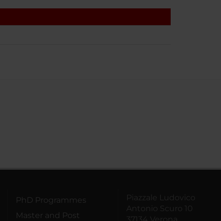
Piazzale Ludovico
PhD Programmes
Antonio Scuro 10
Master and Post
37134 Verona