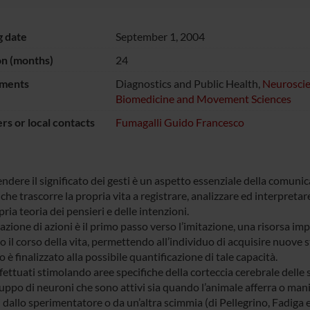
g date
September 1, 2004
on (months)
24
ments
Diagnostics and Public Health,
Neuroscie
Biomedicine and Movement Sciences
s or local contacts
Fumagalli Guido Francesco
dere il significato dei gesti è un aspetto essenziale della comuni
he trascorre la propria vita a registrare, analizzare ed interpretare 
ria teoria dei pensieri e delle intenzioni.
azione di azioni è il primo passo verso l’imitazione, una risorsa im
o il corso della vita, permettendo all’individuo di acquisire nuove
 è finalizzato alla possibile quantificazione di tale capacità.
fettuati stimolando aree specifiche della corteccia cerebrale delle
uppo di neuroni che sono attivi sia quando l’animale afferra o man
 dallo sperimentatore o da un’altra scimmia (di Pellegrino, Fadiga et