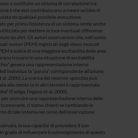
anno a costituire un sistema di correlazione tra
ione è che essi contribuiscano a creare un’idea di
olata da qualsiasi possibile esecuzione.
o per primo l’esistenza di un sistema simile anche
tilizzata per mettere in luce eventuali differenze
iute da altri. Gli autori osservarono che, nell’uomo,
ti motori (PEM) registrati dagli stessi muscoli
EM è indice di una maggiore eccitabilità delle aree
brano trovarsi in una situazione di eccitabilità
chio” genera una rappresentazione interna
dell’individuo la “parola” corrispondente all’azione
 al. 2000). La scarica dei neuroni-specchio può
ta alla mente (o in altri termini è rappresentata
ea” (Fadiga, Fogassi et al. 2000).
 per costruire una rappresentazione interna delle
riconoscerle, ci siamo chiesti se cambiando le
to di tale sistema nel corso dell’osservazione
servata, la sua capacita’ di prevedere il suo
in grado di influenzare il coinvolgimento di questo