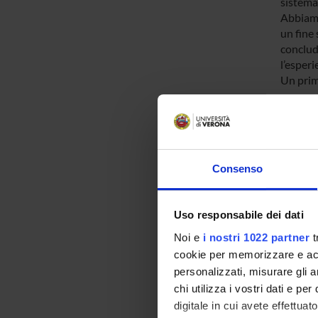
sistema
Abbiamo
un fine 
conclud
l’esperi
Un prim
persone 
canestro
Ciascun 
punto in
A tutti 
Consenso
magneti
magnetic
generare
Uso responsabile dei dati
primari
elettro
Noi e
i nostri 1022 partner
t
di risp
cookie per memorizzare e acce
Dal punt
personalizzati, misurare gli an
risposte
chi utilizza i vostri dati e pe
soltanto
digitale in cui avete effettua
movimen