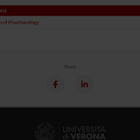
ONS
n of Pharmacology
Share