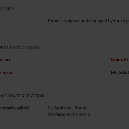
NSORS:
Funds:
assigned and managed by the de
ECT PARTICIPANTS
esari
Guido Fr
Finizia
Michela
ABORATORI ESTERNI
remaria aglioti
La Sapienza - Roma
Professore Ordinario