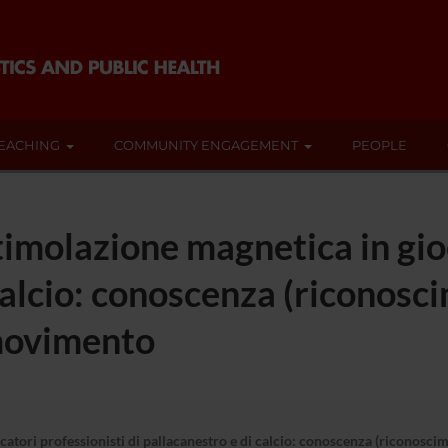
EACHING
COMMUNITY ENGAGEMENT
PEOPLE
 stimolazione magnetica in gio
 calcio: conoscenza (riconos
movimento
iocatori professionisti di pallacanestro e di calcio: conoscenza (ricono