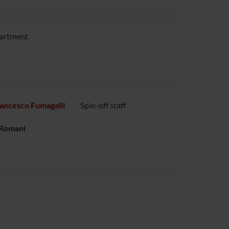
partment
ancesco Fumagalli
Spin-off staff
 Romani