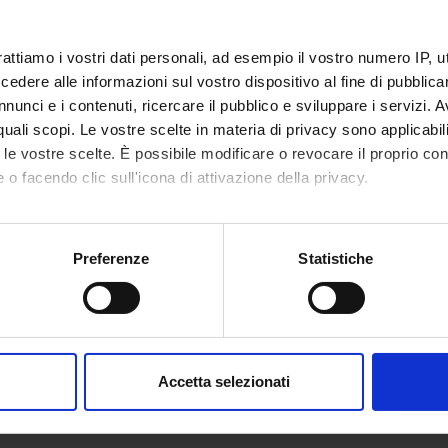
ione Cariverona
Funds:
assigned and managed by the de
Syllabus:
ENTI.RIC - Finanziamento da enti
rattiamo i vostri dati personali, ad esempio il vostro numero IP, 
dere alle informazioni sul vostro dispositivo al fine di pubblica
nunci e i contenuti, ricercare il pubblico e sviluppare i servizi. A
ECT PARTICIPANTS
r quali scopi. Le vostre scelte in materia di privacy sono applicabi
to le vostre scelte. È possibile modificare o revocare il proprio 
Decimo
Associate Professor
Guido Fr
 o facendo clic sull'icona di attivazione della privacy.
mo anche:
RCH AREAS INVOLVED IN THE PROJECT
oni sulla tua posizione geografica, con un'approssimazione di qu
Preferenze
Statistiche
spositivo, scansionandolo attivamente alla ricerca di caratteristich
ion, Scientific Disciplines
aborati i tuoi dati personali e imposta le tue preferenze nella
s
consenso in qualsiasi momento dalla Dichiarazione sui cookie.
ONS
Accetta selezionati
nalizzare contenuti ed annunci, per fornire funzionalità dei socia
n of Pharmacology
inoltre informazioni sul modo in cui utilizzi il nostro sito con i n