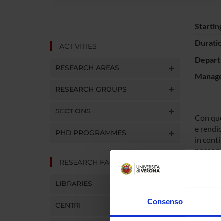
Startin
Durati
ACTIVITIES
Depart
RESEARCH AREAS
Manager
RESEARCH GROUPS
SECTIONS
Con ques
e rendic
PHD PROGRAMMES
in conti
possono 
RESEARCH FACILITIES
SPO
LIBRARIES
Consenso
Fondaz
CENTRI