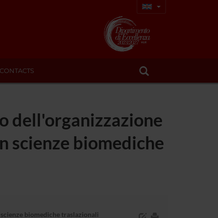
CONTACTS
o dell'organizzazione
 in scienze biomediche
n scienze biomediche traslazionali