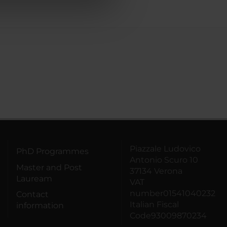
azioni che hai fornito loro o
Piazzale Ludovico
PhD Programmes
Antonio Scuro 10
Master and Post
37134 Verona
Lauream
VAT
number01541040232
Contact
Italian Fiscal
information
Code93009870234