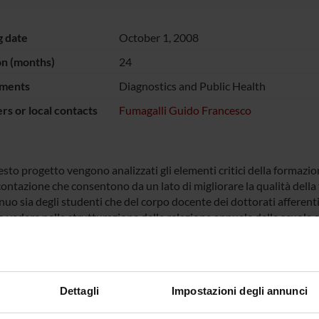
g date
October 1, 2008
on (months)
24
ments
Diagnostics and Public Health
s or local contacts
Fumagalli Guido Francesco
to progetto vengono analizzati gli elementi critici della formazion
ontazione che consentono da un lato di migliorare la qualità della 
nuo sia degli studenti che del corpo docente dei dottorati afferenti a
vedere nella strutturazione della relazione annuale della scuola al
NSORS:
Dettagli
Impostazioni degli annunci
ione Cariverona
Funds:
assigned and managed by the de