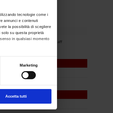
partment
 vari per la ricerca
utilizzando tecnologie come i
re annunci e contenuti
vete la possibilità di scegliere
li solo su questa proprietà
consenso in qualsiasi momento
ancesco Fumagalli
Spin-off staff
alche metro,
Marketing
e specifiche (impronte
ezione dettagli
. Puoi
Accetta tutti
l media e per analizzare il
ostri partner che si occupano