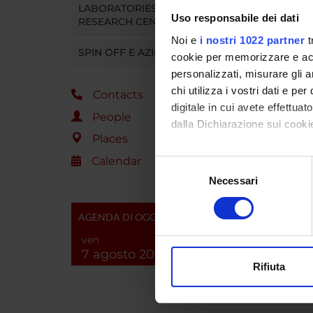
Fondaz
LABORATORIES AND
Uso responsabile dei dati
RESEARCH CENTRES
Noi e
i nostri 1022 partner
t
SPIN OFF E AZIENDE
cookie per memorizzare e acce
personalizzati, misurare gli an
PROJ
chi utilizza i vostri dati e pe
Contacts
digitale in cui avete effettua
Ilaria 
People
dalla Dichiarazione sui cookie
Places
Con il tuo consenso, vorrem
Calendar
Selezione
RESEA
raccogliere informazi
Necessari
del
Identificare il tuo di
consenso
Educat
digitali).
AGENDA DI OGGI
Approfondisci come vengono el
ven
modificare o ritirare il tuo 
7 agosto 2026
SECTI
Rifiuta
Utilizziamo i cookie per perso
Sectio
nostro traffico. Condividiamo 