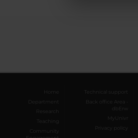
di analisi dei dati web, pubbl
che hanno raccolto dal tuo uti
Home
Technical support
Department
Back office Area -
dbErw
Research
MyUnivr
Teaching
Privacy policy
Community
Engagement