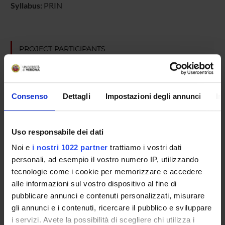
Syllabus:
PRIN
PROJECT PARTICIPANTS
Marzia Di Chio
Technical-administrative staff
Consenso
Dettagli
Impostazioni degli annunci
In
Elena Formaggio
Guido Francesco Fumagalli
Spin-off staff
Uso responsabile dei dati
Noi e
i nostri 1022 partner
trattiamo i vostri dati
personali, ad esempio il vostro numero IP, utilizzando
SECTIONS
tecnologie come i cookie per memorizzare e accedere
alle informazioni sul vostro dispositivo al fine di
Section of Pharmacology
pubblicare annunci e contenuti personalizzati, misurare
gli annunci e i contenuti, ricercare il pubblico e sviluppare
i servizi. Avete la possibilità di scegliere chi utilizza i