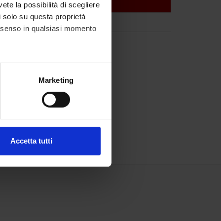
vete la possibilità di scegliere
li solo su questa proprietà
consenso in qualsiasi momento
alche metro,
Marketing
e specifiche (impronte
ezione dettagli
. Puoi
Accetta tutti
l media e per analizzare il
ostri partner che si occupano
azioni che hai fornito loro o