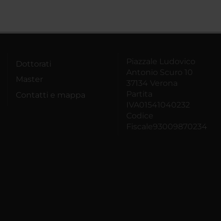
Piazzale Ludovico
Dottorati
Antonio Scuro 10
Master
37134 Verona
Partita
Contatti e mappa
IVA01541040232
Codice
Fiscale93009870234