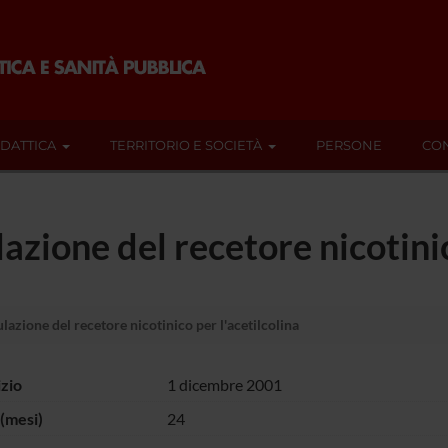
IDATTICA
TERRITORIO E SOCIETÀ
PERSONE
CON
lazione del recetore nicotinic
lazione del recetore nicotinico per l'acetilcolina
izio
1 dicembre 2001
(mesi)
24