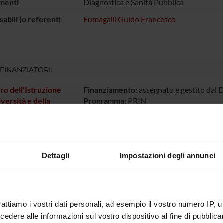
menti
Diagnostica e Sanità Pubblica
abili (o referenti
Fumagalli Guido Francesco
 FINANZIATORI:
ro dell'Istruzione
Finanziamento:
assegnato e gestito dal 
iversità e della
Programma:
PRIN
a
ECIPANTI AL PROGETTO
Dettagli
Impostazioni degli annunci
Di Chio
Tecnico-Amministrativo
Guido Fr
Formaggio
rattiamo i vostri dati personali, ad esempio il vostro numero IP, 
dere alle informazioni sul vostro dispositivo al fine di pubblica