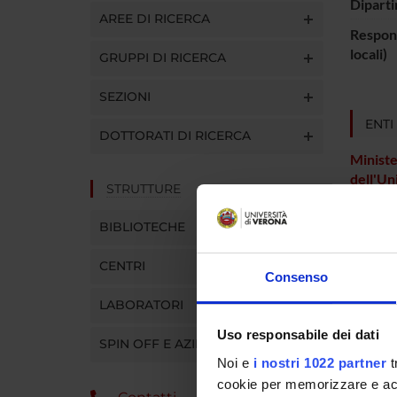
Diparti
AREE DI RICERCA
Respons
locali)
GRUPPI DI RICERCA
SEZIONI
ENTI
DOTTORATI DI RICERCA
Ministe
dell'Un
STRUTTURE
Ricerc
BIBLIOTECHE
PART
CENTRI
Consenso
Marzia 
LABORATORI
Uso responsabile dei dati
Elena 
SPIN OFF E AZIENDE
Noi e
i nostri 1022 partner
t
cookie per memorizzare e acce