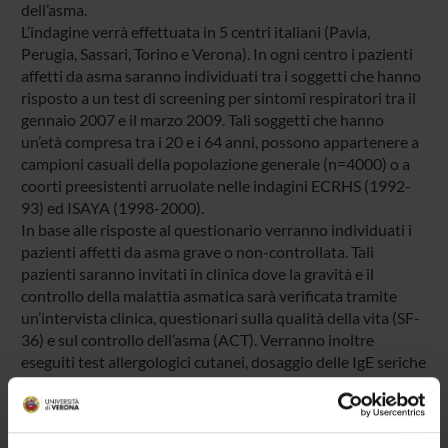
dell’asma.
L’indagine verrà effettuata in 5 centri italiani (Pavia,
Perugia, Sassari, Torino e Verona). In ogni centro i pazienti
affetti da asma saranno individuati tra i soggetti che hanno
risposto a un test di screening per sintomi respiratori tra il
gennaio 2007 e il marzo 2009. Tali soggetti che hanno
un’età compresa tra i 20 e i 64 anni, possono appartenere a
campioni casuali della popolazione generale (n=4000) o a
coorti preesistenti arruolate nelle indagini ECRHS (1992-
93) ed ISAYA (1998-2000).
In base alle risposte al questionario verranno individuati i
pazienti affetti da asma grave o non-controllata. Tali
pazienti saranno invitati in clinica dove la gravità e il
controllo della malattia asmatica sarà verificata tramite
un’intervista clinica, questionari sulla qualità della vita (SF-
36) e sul controllo dell’asma (ACT). Verranno inoltre
eseguiti test allergologici cutanei, dosaggio delle IgE seriche
e prove di funzionalità respiratoria, comprendenti test di
broncoprovocazione e broncodilatazione. Il costo di queste
ultime prove sarà a carico dei singoli centri o sarà coperto