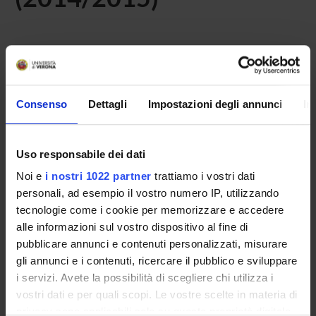
Home
Didattica
Seminari
Non è stato trovato alcun seminario relativo
Consenso
Dettagli
Impostazioni degli annunci
In
all'insegnamento Igiene generale ed applicata 4.
Uso responsabile dei dati
OFFERTA FORMATIVA
Noi e
i nostri 1022 partner
trattiamo i vostri dati
personali, ad esempio il vostro numero IP, utilizzando
CORSI DI STUDIO
tecnologie come i cookie per memorizzare e accedere
alle informazioni sul vostro dispositivo al fine di
DOTTORATI, MASTER E FORMAZIONE SUPERIORE
pubblicare annunci e contenuti personalizzati, misurare
gli annunci e i contenuti, ricercare il pubblico e sviluppare
Contatti
i servizi. Avete la possibilità di scegliere chi utilizza i
Persone
vostri dati e per quali scopi. Le vostre scelte in materia di
privacy sono applicabili solo su questa proprietà digitale
Luoghi