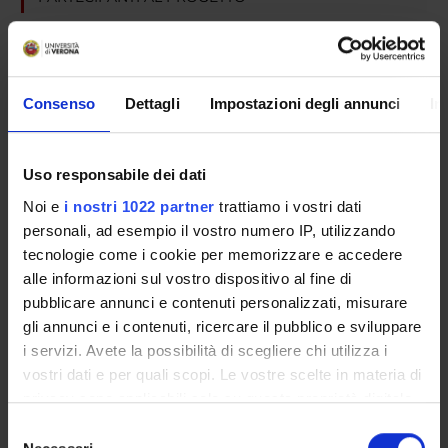
Aldo Scarpa
Professore ordinario
Consenso
Dettagli
Impostazioni degli annunci
In
SEZIONI
Uso responsabile dei dati
Anatomia Patologica
Noi e
i nostri 1022 partner
trattiamo i vostri dati
personali, ad esempio il vostro numero IP, utilizzando
tecnologie come i cookie per memorizzare e accedere
alle informazioni sul vostro dispositivo al fine di
ATTIVITÀ
pubblicare annunci e contenuti personalizzati, misurare
gli annunci e i contenuti, ricercare il pubblico e sviluppare
AREE DI RICERCA
i servizi. Avete la possibilità di scegliere chi utilizza i
vostri dati e per quali scopi. Le vostre scelte in materia di
GRUPPI DI RICERCA
privacy sono applicabili solo su questa proprietà digitale
in cui avete effettuato le vostre scelte. È possibile
SEZIONI
Selezione
modificare o revocare il proprio consenso in qualsiasi