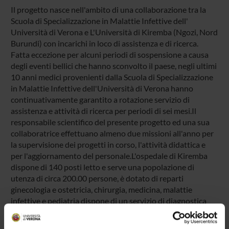
Il progetto nasce nell'ambito di una collaborazione tra la
Scuola di Specializzazione in Malattie Infettive dell'
Università di Verona e L'Università di Kiremba (Ngozi, Nord
Burundi) con incarichi in loco di assistenza e di ricerca.
Fatta eccezione per alcuni periodi di sospensione a causa
degli eventi bellici che hanno sconvolto il paese, negli ultimi
10 anni medici provenienti dalla Scuola di Specializzazione
in Malattie Infettive dell'Università di Verona hanno
continuativamente garantito a rotazione servizio di
assistenza e attività di ricerca per periodi di sei mesi.Il
responsabile scientifico del presente progetto ed una sua
collaboratrice effettuano almeno due missioni all'anno per
la supervisione dei progetti in corso, l'attività didattica e
per l'aggiornamento del personale.L'ospedale di Kiremba
dispone di 140 posti letto e serve una popolazione di
utenza di circa 200.00 persone, è dotato di reparti
ginecologia e ostetricia, chirurgia, medicina, malattie
infettive e pediatria dispone di un servizio di diagnostica
radiologica ed ecografica e di un laboratorio analisi.Sono
inoltre presenti centri per malnutriti e prematuri, il servizio