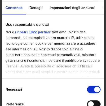
trasfusionale e un centro di prevenzione neonatale.
Consenso
Dettagli
Impostazioni degli annunci
In
ENTI FINANZIATORI:
Uso responsabile dei dati
Azienda Ospedaliera di Verona - Regione Veneto
Noi e
i nostri 1022 partner
trattiamo i vostri dati
Finanziamento:
assegnato e gestito da un ente esterno
personali, ad esempio il vostro numero IP, utilizzando
all'ateneo
tecnologie come i cookie per memorizzare e accedere
ISS Istituto Superiore di Sanità
alle informazioni sul vostro dispositivo al fine di
Finanziamento:
assegnato e gestito da un ente esterno
pubblicare annunci e contenuti personalizzati, misurare
all'ateneo
gli annunci e i contenuti, ricercare il pubblico e sviluppare
i servizi. Avete la possibilità di scegliere chi utilizza i
vostri dati e per quali scopi. Le vostre scelte in materia di
PARTECIPANTI AL PROGETTO
privacy sono applicabili solo su questa proprietà digitale
in cui avete effettuato le vostre scelte. È possibile
Selezione
Ercole Concia
modificare o revocare il proprio consenso in qualsiasi
Necessari
del
momento dalla Dichiarazione sui cookie o facendo clic
consenso
sull'icona di attivazione della privacy.
Preferenze
SEZIONI