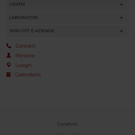
CENTRI
con altre informazioni che hai fornito loro o che hanno
raccolto dal tuo utilizzo dei loro servizi.
LABORATORI
SPIN OFF E AZIENDE
Contatti
Persone
Luoghi
Calendario
Condividi