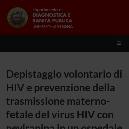
Toggl
Depistaggio volontario di
HIV e prevenzione della
trasmissione materno-
fetale del virus HIV con
nevirapina in un ospedale